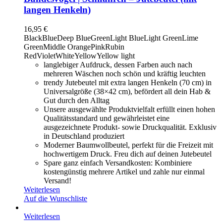
langen Henkeln)
16,95
€
Black
Blue
Deep Blue
Green
Light Blue
Light Green
Lime
Green
Middle Orange
Pink
Rubin
Red
Violet
White
Yellow
Yellow light
langlebiger Aufdruck, dessen Farben auch nach
mehreren Wäschen noch schön und kräftig leuchten
trendy Jutebeutel mit extra langen Henkeln (70 cm) in
Universalgröße (38×42 cm), befördert all dein Hab &
Gut durch den Alltag
Unsere ausgewählte Produktvielfalt erfüllt einen hohen
Qualitätsstandard und gewährleistet eine
ausgezeichnete Produkt- sowie Druckqualität. Exklusiv
in Deutschland produziert
Moderner Baumwollbeutel, perfekt für die Freizeit mit
hochwertigem Druck. Freu dich auf deinen Jutebeutel
Spare ganz einfach Versandkosten: Kombiniere
kostengünstig mehrere Artikel und zahle nur einmal
Versand!
Weiterlesen
Auf die Wunschliste
Weiterlesen