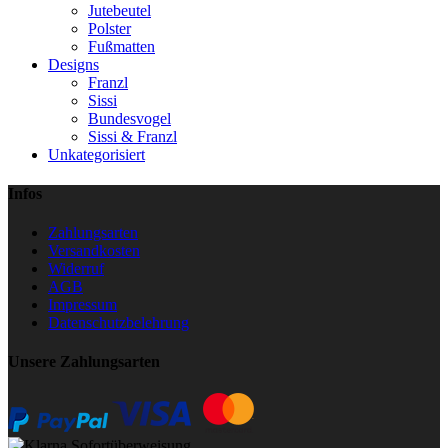
Jutebeutel
Polster
Fußmatten
Designs
Franzl
Sissi
Bundesvogel
Sissi & Franzl
Unkategorisiert
Infos
Zahlungsarten
Versandkosten
Widerruf
AGB
Impressum
Datenschutzbelehrung
Unsere Zahlungsarten