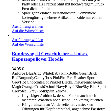
Party oder als Freizeit Shirt mit hochwertigem Druck.
Freu dich auf dein –
Spare ganz einfach Versandkosten: Kombiniere
kostengünstig mehrere Artikel und zahle nur einmal
Versand!
Ausführung wählen
Auf die Wunschliste
Ausführung wählen
Auf die Wunschliste
Bundesvogel | Gewichtheber – Unisex
Kapuzenpullover Hoodie
34,95
€
Airforce Blue
Artic White
Baby Pink
Bottle Green
Brick
Red
Burgundy
Candyfloss Pink
Fire Red
Heather Sport
Grey
Hot Chocolate
Hot Pink
Jet Black
LimeGreen
Magenta
Magic
Orange Crush
Oxford Navy
Royal Blue
Sky Blue
Sport
Grey
Steel Grey (Solid)
Sun Yellow
langlebiger Aufdruck, dessen Farben auch nach
mehreren Wäschen noch schön und kräftig leuchten
Kängurutasche an Vorderseite mit versteckten
Öffnungen für Kopfhörerkabel, angenehme Passform