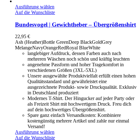
Ausführung wählen
Auf die Wunschliste
Bundesvogel | Gewichtheber – Übergrößenshirt
22,95
€
Ash (Heather)
Bottle Green
Deep Black
Gold
Grey
Melange
Navy
Orange
Red
Royal Blue
White
langlebiger Aufdruck, dessen Farben auch nach
mehreren Wäschen noch schön und kräftig leuchten
angenehme Passform und hoher Tragekomfort in
verschiedenen Größen (3XL-5XL)
Unsere ausgewählte Produktvielfalt erfüllt einen hohen
Qualitätsstandard und gewährleistet eine
ausgezeichnete Produkt- sowie Druckqualität. Exklusiv
in Deutschland produziert
Modernes T-Shirt. Der Hingucker auf jeder Party oder
als Freizeit Shirt mit hochwertigem Druck. Freu dich
auf dein hochwertiges Übergrößenshirt.
Spare ganz einfach Versandkosten: Kombiniere
kostengünstig mehrere Artikel und zahle nur einmal
Versand!
Ausführung wählen
Auf die Wunschliste