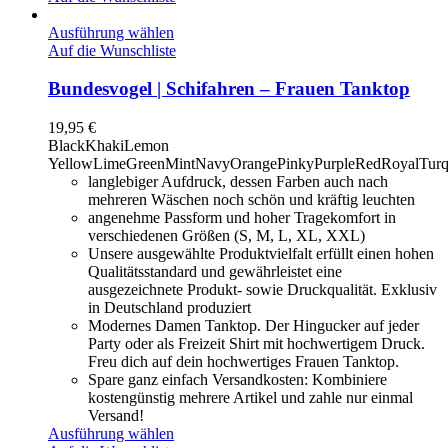
Ausführung wählen
Auf die Wunschliste
Bundesvogel | Schifahren – Frauen Tanktop
19,95
€
Black
Khaki
Lemon
Yellow
LimeGreen
Mint
Navy
Orange
Pinky
Purple
Red
Royal
Turq
langlebiger Aufdruck, dessen Farben auch nach
mehreren Wäschen noch schön und kräftig leuchten
angenehme Passform und hoher Tragekomfort in
verschiedenen Größen (S, M, L, XL, XXL)
Unsere ausgewählte Produktvielfalt erfüllt einen hohen
Qualitätsstandard und gewährleistet eine
ausgezeichnete Produkt- sowie Druckqualität. Exklusiv
in Deutschland produziert
Modernes Damen Tanktop. Der Hingucker auf jeder
Party oder als Freizeit Shirt mit hochwertigem Druck.
Freu dich auf dein hochwertiges Frauen Tanktop.
Spare ganz einfach Versandkosten: Kombiniere
kostengünstig mehrere Artikel und zahle nur einmal
Versand!
Ausführung wählen