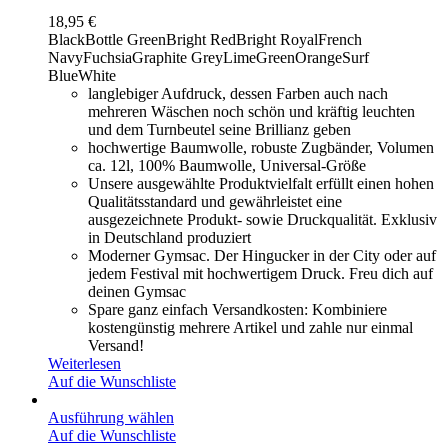
18,95
€
Black
Bottle Green
Bright Red
Bright Royal
French
Navy
Fuchsia
Graphite Grey
LimeGreen
Orange
Surf
Blue
White
langlebiger Aufdruck, dessen Farben auch nach
mehreren Wäschen noch schön und kräftig leuchten
und dem Turnbeutel seine Brillianz geben
hochwertige Baumwolle, robuste Zugbänder, Volumen
ca. 12l, 100% Baumwolle, Universal-Größe
Unsere ausgewählte Produktvielfalt erfüllt einen hohen
Qualitätsstandard und gewährleistet eine
ausgezeichnete Produkt- sowie Druckqualität. Exklusiv
in Deutschland produziert
Moderner Gymsac. Der Hingucker in der City oder auf
jedem Festival mit hochwertigem Druck. Freu dich auf
deinen Gymsac
Spare ganz einfach Versandkosten: Kombiniere
kostengünstig mehrere Artikel und zahle nur einmal
Versand!
Weiterlesen
Auf die Wunschliste
Ausführung wählen
Auf die Wunschliste