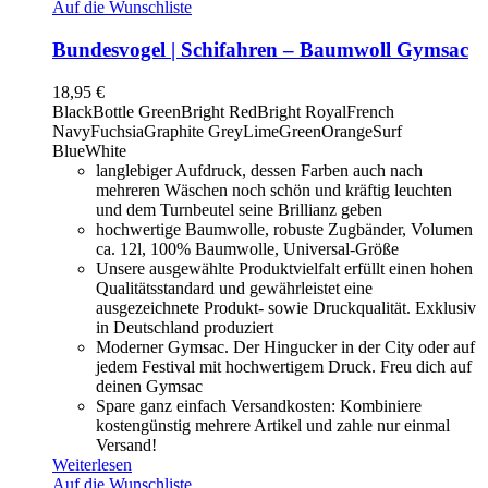
Auf die Wunschliste
Bundesvogel | Schifahren – Baumwoll Gymsac
18,95
€
Black
Bottle Green
Bright Red
Bright Royal
French
Navy
Fuchsia
Graphite Grey
LimeGreen
Orange
Surf
Blue
White
langlebiger Aufdruck, dessen Farben auch nach
mehreren Wäschen noch schön und kräftig leuchten
und dem Turnbeutel seine Brillianz geben
hochwertige Baumwolle, robuste Zugbänder, Volumen
ca. 12l, 100% Baumwolle, Universal-Größe
Unsere ausgewählte Produktvielfalt erfüllt einen hohen
Qualitätsstandard und gewährleistet eine
ausgezeichnete Produkt- sowie Druckqualität. Exklusiv
in Deutschland produziert
Moderner Gymsac. Der Hingucker in der City oder auf
jedem Festival mit hochwertigem Druck. Freu dich auf
deinen Gymsac
Spare ganz einfach Versandkosten: Kombiniere
kostengünstig mehrere Artikel und zahle nur einmal
Versand!
Weiterlesen
Auf die Wunschliste