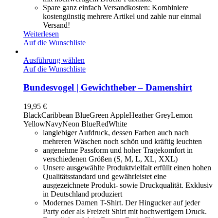
Spare ganz einfach Versandkosten: Kombiniere
kostengünstig mehrere Artikel und zahle nur einmal
Versand!
Weiterlesen
Auf die Wunschliste
Ausführung wählen
Auf die Wunschliste
Bundesvogel | Gewichtheber – Damenshirt
19,95
€
Black
Caribbean Blue
Green Apple
Heather Grey
Lemon
Yellow
Navy
Neon Blue
Red
White
langlebiger Aufdruck, dessen Farben auch nach
mehreren Wäschen noch schön und kräftig leuchten
angenehme Passform und hoher Tragekomfort in
verschiedenen Größen (S, M, L, XL, XXL)
Unsere ausgewählte Produktvielfalt erfüllt einen hohen
Qualitätsstandard und gewährleistet eine
ausgezeichnete Produkt- sowie Druckqualität. Exklusiv
in Deutschland produziert
Modernes Damen T-Shirt. Der Hingucker auf jeder
Party oder als Freizeit Shirt mit hochwertigem Druck.