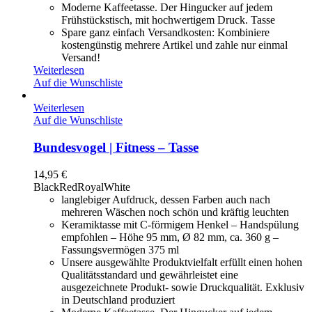
Moderne Kaffeetasse. Der Hingucker auf jedem
Frühstückstisch, mit hochwertigem Druck. Tasse
Spare ganz einfach Versandkosten: Kombiniere
kostengünstig mehrere Artikel und zahle nur einmal
Versand!
Weiterlesen
Auf die Wunschliste
Weiterlesen
Auf die Wunschliste
Bundesvogel | Fitness – Tasse
14,95
€
Black
Red
Royal
White
langlebiger Aufdruck, dessen Farben auch nach
mehreren Wäschen noch schön und kräftig leuchten
Keramiktasse mit C-förmigem Henkel – Handspülung
empfohlen – Höhe 95 mm, Ø 82 mm, ca. 360 g –
Fassungsvermögen 375 ml
Unsere ausgewählte Produktvielfalt erfüllt einen hohen
Qualitätsstandard und gewährleistet eine
ausgezeichnete Produkt- sowie Druckqualität. Exklusiv
in Deutschland produziert