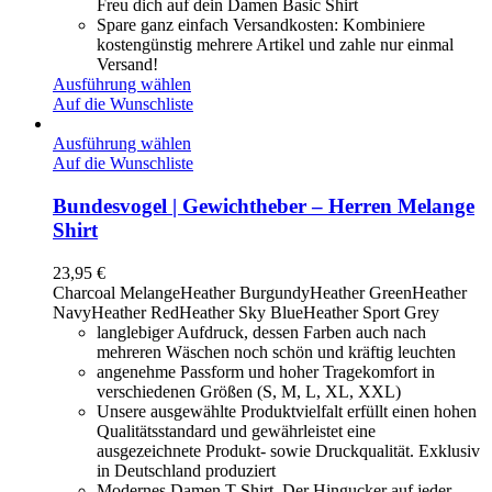
Freu dich auf dein Damen Basic Shirt
Spare ganz einfach Versandkosten: Kombiniere
kostengünstig mehrere Artikel und zahle nur einmal
Versand!
Ausführung wählen
Auf die Wunschliste
Ausführung wählen
Auf die Wunschliste
Bundesvogel | Gewichtheber – Herren Melange
Shirt
23,95
€
Charcoal Melange
Heather Burgundy
Heather Green
Heather
Navy
Heather Red
Heather Sky Blue
Heather Sport Grey
langlebiger Aufdruck, dessen Farben auch nach
mehreren Wäschen noch schön und kräftig leuchten
angenehme Passform und hoher Tragekomfort in
verschiedenen Größen (S, M, L, XL, XXL)
Unsere ausgewählte Produktvielfalt erfüllt einen hohen
Qualitätsstandard und gewährleistet eine
ausgezeichnete Produkt- sowie Druckqualität. Exklusiv
in Deutschland produziert
Modernes Damen T-Shirt. Der Hingucker auf jeder