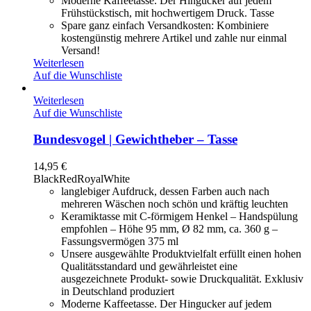
Moderne Kaffeetasse. Der Hingucker auf jedem
Frühstückstisch, mit hochwertigem Druck. Tasse
Spare ganz einfach Versandkosten: Kombiniere
kostengünstig mehrere Artikel und zahle nur einmal
Versand!
Weiterlesen
Auf die Wunschliste
Weiterlesen
Auf die Wunschliste
Bundesvogel | Gewichtheber – Tasse
14,95
€
Black
Red
Royal
White
langlebiger Aufdruck, dessen Farben auch nach
mehreren Wäschen noch schön und kräftig leuchten
Keramiktasse mit C-förmigem Henkel – Handspülung
empfohlen – Höhe 95 mm, Ø 82 mm, ca. 360 g –
Fassungsvermögen 375 ml
Unsere ausgewählte Produktvielfalt erfüllt einen hohen
Qualitätsstandard und gewährleistet eine
ausgezeichnete Produkt- sowie Druckqualität. Exklusiv
in Deutschland produziert
Moderne Kaffeetasse. Der Hingucker auf jedem