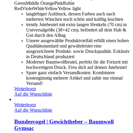
Green
Middle Orange
Pink
Rubin
Red
Violet
White
Yellow
Yellow light
langlebiger Aufdruck, dessen Farben auch nach
mehreren Wäschen noch schön und kräftig leuchten
trendy Jutebeutel mit extra langen Henkeln (70 cm) in
Universalgröße (38×42 cm), befördert all dein Hab &
Gut durch den Alltag
Unsere ausgewählte Produktvielfalt erfüllt einen hohen
Qualitätsstandard und gewährleistet eine
ausgezeichnete Produkt- sowie Druckqualität. Exklusiv
in Deutschland produziert
Moderner Baumwollbeutel, perfekt für die Freizeit mit
hochwertigem Druck. Freu dich auf deinen Jutebeutel
Spare ganz einfach Versandkosten: Kombiniere
kostengünstig mehrere Artikel und zahle nur einmal
Versand!
Weiterlesen
Auf die Wunschliste
Weiterlesen
Auf die Wunschliste
Bundesvogel | Gewichtheber – Baumwoll
Gymsac