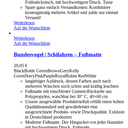
Frühstückstisch, mit hochwertigem Druck. Tasse
Spare ganz einfach Versandkosten: Kombiniere
kostengünstig mehrere Artikel und zahle nur einmal
Versand!
Weiterlesen
Auf die Wunschliste
Weiterlesen
Auf die Wunschliste
Bundesvogel | Schifahren – Fußmatte
29,95
€
Black
Bottle Green
Brown
Grey
Kelly
Green
Navy
Pink
Purple
Royal
Rubin Red
White
langlebiger Aufdruck, dessen Farben auch nach
mehreren Wäschen noch schön und kräftig leuchten
Fußmatte mit rutschfester Gummi-Rückseite aus
Polypropylen, waschbar bei 30° C, 40×60 cm
Unsere ausgewählte Produktvielfalt erfüllt einen hohen
Qualitätsstandard und gewährleistet eine
ausgezeichnete Produkt- sowie Druckqualität. Exklusiv
in Deutschland produziert
Moderne Fußmatte. Der Hingucker vor jeder Haustüre
mit hochwertigem Druck. Fußmatte