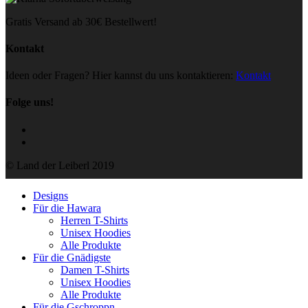
Gratis Versand ab 30€ Bestellwert!
Kontakt
Ideen oder Fragen? Hier kannst du uns kontaktieren:
Kontakt
Folge uns!
© Land der Leiberl 2019
Designs
Für die Hawara
Herren T-Shirts
Unisex Hoodies
Alle Produkte
Für die Gnädigste
Damen T-Shirts
Unisex Hoodies
Alle Produkte
Für die Gschroppn