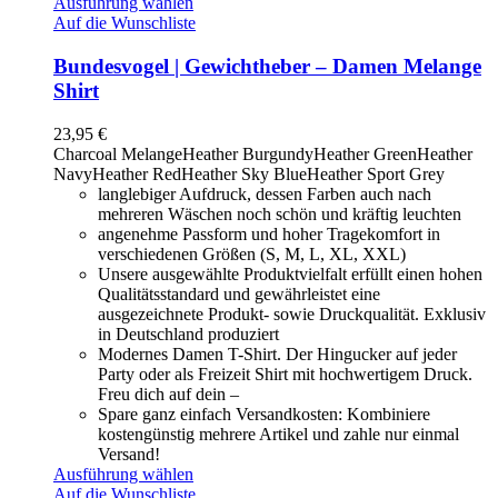
Ausführung wählen
Auf die Wunschliste
Bundesvogel | Gewichtheber – Damen Melange
Shirt
23,95
€
Charcoal Melange
Heather Burgundy
Heather Green
Heather
Navy
Heather Red
Heather Sky Blue
Heather Sport Grey
langlebiger Aufdruck, dessen Farben auch nach
mehreren Wäschen noch schön und kräftig leuchten
angenehme Passform und hoher Tragekomfort in
verschiedenen Größen (S, M, L, XL, XXL)
Unsere ausgewählte Produktvielfalt erfüllt einen hohen
Qualitätsstandard und gewährleistet eine
ausgezeichnete Produkt- sowie Druckqualität. Exklusiv
in Deutschland produziert
Modernes Damen T-Shirt. Der Hingucker auf jeder
Party oder als Freizeit Shirt mit hochwertigem Druck.
Freu dich auf dein –
Spare ganz einfach Versandkosten: Kombiniere
kostengünstig mehrere Artikel und zahle nur einmal
Versand!
Ausführung wählen
Auf die Wunschliste