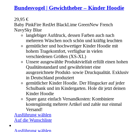
Bundesvogel | Gewichtheber – Kinder Hoodie
29,95
€
Baby Pink
Fire Red
Jet Black
Lime Green
New French
Navy
Sky Blue
langlebiger Aufdruck, dessen Farben auch nach
mehreren Wäschen noch schön und kräftig leuchten
gemütlicher und hochwertiger Kinder Hoodie mit
hohem Tragekomfort, verfügbar in vielen
verschiedenen Größen (XS-XL)
Unsere ausgewählte Produktvielfalt erfüllt einen hohen
Qualitätsstandard und gewährleistet eine
ausgezeichnete Produkt- sowie Druckqualität. Exklusiv
in Deutschland produziert
gemütlicher Kinder Hoodie. Der Hingucker auf jeder
Schulbank und im Kindergarten. Hole dir jetzt deinen
Kinder Hoodie
Spare ganz einfach Versandkosten: Kombiniere
kostengünstig mehrere Artikel und zahle nur einmal
Versand!
Ausführung wählen
Auf die Wunschliste
Ausführung wählen