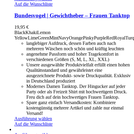
Auf die Wunschliste
Bundesvogel | Gewichtheber – Frauen Tanktop
19,95
€
Black
Khaki
Lemon
Yellow
LimeGreen
Mint
Navy
Orange
Pinky
Purple
Red
Royal
Turq
langlebiger Aufdruck, dessen Farben auch nach
mehreren Wäschen noch schön und kräftig leuchten
angenehme Passform und hoher Tragekomfort in
verschiedenen Größen (S, M, L, XL, XXL)
Unsere ausgewählte Produktvielfalt erfüllt einen hohen
Qualitätsstandard und gewährleistet eine
ausgezeichnete Produkt- sowie Druckqualität. Exklusiv
in Deutschland produziert
Modernes Damen Tanktop. Der Hingucker auf jeder
Party oder als Freizeit Shirt mit hochwertigem Druck.
Freu dich auf dein hochwertiges Frauen Tanktop.
Spare ganz einfach Versandkosten: Kombiniere
kostengünstig mehrere Artikel und zahle nur einmal
Versand!
Ausführung wählen
Auf die Wunschliste