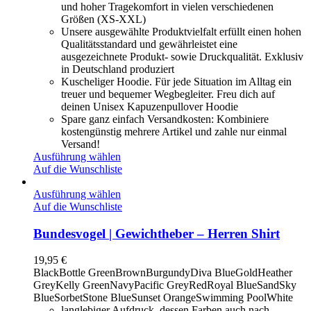
und hoher Tragekomfort in vielen verschiedenen
Größen (XS-XXL)
Unsere ausgewählte Produktvielfalt erfüllt einen hohen
Qualitätsstandard und gewährleistet eine
ausgezeichnete Produkt- sowie Druckqualität. Exklusiv
in Deutschland produziert
Kuscheliger Hoodie. Für jede Situation im Alltag ein
treuer und bequemer Wegbegleiter. Freu dich auf
deinen Unisex Kapuzenpullover Hoodie
Spare ganz einfach Versandkosten: Kombiniere
kostengünstig mehrere Artikel und zahle nur einmal
Versand!
Ausführung wählen
Auf die Wunschliste
Ausführung wählen
Auf die Wunschliste
Bundesvogel | Gewichtheber – Herren Shirt
19,95
€
Black
Bottle Green
Brown
Burgundy
Diva Blue
Gold
Heather
Grey
Kelly Green
Navy
Pacific Grey
Red
Royal Blue
Sand
Sky
Blue
Sorbet
Stone Blue
Sunset Orange
Swimming Pool
White
langlebiger Aufdruck, dessen Farben auch nach