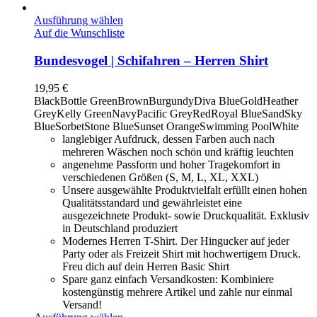
Ausführung wählen
Auf die Wunschliste
Bundesvogel | Schifahren – Herren Shirt
19,95
€
Black
Bottle Green
Brown
Burgundy
Diva Blue
Gold
Heather
Grey
Kelly Green
Navy
Pacific Grey
Red
Royal Blue
Sand
Sky
Blue
Sorbet
Stone Blue
Sunset Orange
Swimming Pool
White
langlebiger Aufdruck, dessen Farben auch nach
mehreren Wäschen noch schön und kräftig leuchten
angenehme Passform und hoher Tragekomfort in
verschiedenen Größen (S, M, L, XL, XXL)
Unsere ausgewählte Produktvielfalt erfüllt einen hohen
Qualitätsstandard und gewährleistet eine
ausgezeichnete Produkt- sowie Druckqualität. Exklusiv
in Deutschland produziert
Modernes Herren T-Shirt. Der Hingucker auf jeder
Party oder als Freizeit Shirt mit hochwertigem Druck.
Freu dich auf dein Herren Basic Shirt
Spare ganz einfach Versandkosten: Kombiniere
kostengünstig mehrere Artikel und zahle nur einmal
Versand!