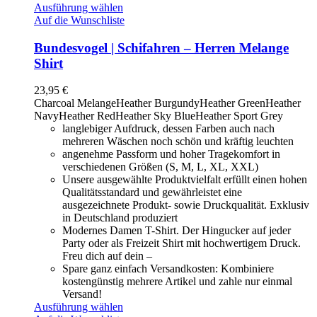
Ausführung wählen
Auf die Wunschliste
Bundesvogel | Schifahren – Herren Melange
Shirt
23,95
€
Charcoal Melange
Heather Burgundy
Heather Green
Heather
Navy
Heather Red
Heather Sky Blue
Heather Sport Grey
langlebiger Aufdruck, dessen Farben auch nach
mehreren Wäschen noch schön und kräftig leuchten
angenehme Passform und hoher Tragekomfort in
verschiedenen Größen (S, M, L, XL, XXL)
Unsere ausgewählte Produktvielfalt erfüllt einen hohen
Qualitätsstandard und gewährleistet eine
ausgezeichnete Produkt- sowie Druckqualität. Exklusiv
in Deutschland produziert
Modernes Damen T-Shirt. Der Hingucker auf jeder
Party oder als Freizeit Shirt mit hochwertigem Druck.
Freu dich auf dein –
Spare ganz einfach Versandkosten: Kombiniere
kostengünstig mehrere Artikel und zahle nur einmal
Versand!
Ausführung wählen