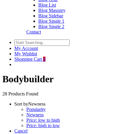
Blog List
Blog Masonry
Blog Sidebar
Blog Single 1
Blog Single 2
Contact
My Account
My Wishlist
Shopping Cart
0
Bodybuilder
28
Products Found
Sort by
Newness
Popularity
Newness
Price: low to high
Price: high to low
Cancel