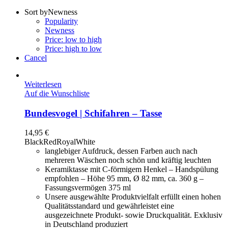
Sort by
Newness
Popularity
Newness
Price: low to high
Price: high to low
Cancel
Weiterlesen
Auf die Wunschliste
Bundesvogel | Schifahren – Tasse
14,95
€
Black
Red
Royal
White
langlebiger Aufdruck, dessen Farben auch nach
mehreren Wäschen noch schön und kräftig leuchten
Keramiktasse mit C-förmigem Henkel – Handspülung
empfohlen – Höhe 95 mm, Ø 82 mm, ca. 360 g –
Fassungsvermögen 375 ml
Unsere ausgewählte Produktvielfalt erfüllt einen hohen
Qualitätsstandard und gewährleistet eine
ausgezeichnete Produkt- sowie Druckqualität. Exklusiv
in Deutschland produziert