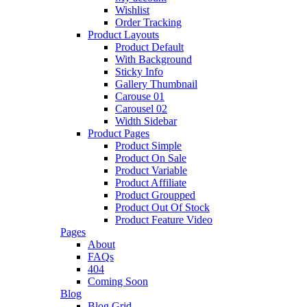
Wishlist
Order Tracking
Product Layouts
Product Default
With Background
Sticky Info
Gallery Thumbnail
Carouse 01
Carousel 02
Width Sidebar
Product Pages
Product Simple
Product On Sale
Product Variable
Product Affiliate
Product Groupped
Product Out Of Stock
Product Feature Video
Pages
About
FAQs
404
Coming Soon
Blog
Blog Grid