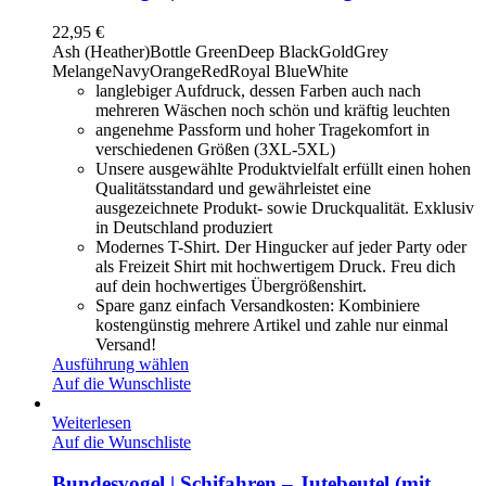
22,95
€
Ash (Heather)
Bottle Green
Deep Black
Gold
Grey
Melange
Navy
Orange
Red
Royal Blue
White
langlebiger Aufdruck, dessen Farben auch nach
mehreren Wäschen noch schön und kräftig leuchten
angenehme Passform und hoher Tragekomfort in
verschiedenen Größen (3XL-5XL)
Unsere ausgewählte Produktvielfalt erfüllt einen hohen
Qualitätsstandard und gewährleistet eine
ausgezeichnete Produkt- sowie Druckqualität. Exklusiv
in Deutschland produziert
Modernes T-Shirt. Der Hingucker auf jeder Party oder
als Freizeit Shirt mit hochwertigem Druck. Freu dich
auf dein hochwertiges Übergrößenshirt.
Spare ganz einfach Versandkosten: Kombiniere
kostengünstig mehrere Artikel und zahle nur einmal
Versand!
Ausführung wählen
Auf die Wunschliste
Weiterlesen
Auf die Wunschliste
Bundesvogel | Schifahren – Jutebeutel (mit