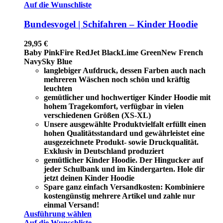
Auf die Wunschliste
Bundesvogel | Schifahren – Kinder Hoodie
29,95
€
Baby Pink
Fire Red
Jet Black
Lime Green
New French
Navy
Sky Blue
langlebiger Aufdruck, dessen Farben auch nach
mehreren Wäschen noch schön und kräftig
leuchten
gemütlicher und hochwertiger Kinder Hoodie mit
hohem Tragekomfort, verfügbar in vielen
verschiedenen Größen (XS-XL)
Unsere ausgewählte Produktvielfalt erfüllt einen
hohen Qualitätsstandard und gewährleistet eine
ausgezeichnete Produkt- sowie Druckqualität.
Exklusiv in Deutschland produziert
gemütlicher Kinder Hoodie. Der Hingucker auf
jeder Schulbank und im Kindergarten. Hole dir
jetzt deinen Kinder Hoodie
Spare ganz einfach Versandkosten: Kombiniere
kostengünstig mehrere Artikel und zahle nur
einmal Versand!
Ausführung wählen
Auf die Wunschliste