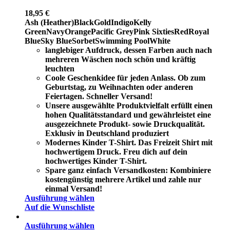
18,95
€
Ash (Heather)
Black
Gold
Indigo
Kelly
Green
Navy
Orange
Pacific Grey
Pink Sixties
Red
Royal
Blue
Sky Blue
Sorbet
Swimming Pool
White
langlebiger Aufdruck, dessen Farben auch nach
mehreren Wäschen noch schön und kräftig
leuchten
Coole Geschenkidee für jeden Anlass. Ob zum
Geburtstag, zu Weihnachten oder anderen
Feiertagen. Schneller Versand!
Unsere ausgewählte Produktvielfalt erfüllt einen
hohen Qualitätsstandard und gewährleistet eine
ausgezeichnete Produkt- sowie Druckqualität.
Exklusiv in Deutschland produziert
Modernes Kinder T-Shirt. Das Freizeit Shirt mit
hochwertigem Druck. Freu dich auf dein
hochwertiges Kinder T-Shirt.
Spare ganz einfach Versandkosten: Kombiniere
kostengünstig mehrere Artikel und zahle nur
einmal Versand!
Ausführung wählen
Auf die Wunschliste
Ausführung wählen