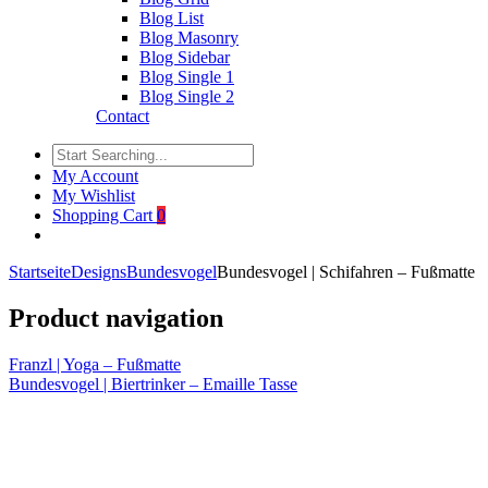
Blog List
Blog Masonry
Blog Sidebar
Blog Single 1
Blog Single 2
Contact
My Account
My Wishlist
Shopping Cart
0
Startseite
Designs
Bundesvogel
Bundesvogel | Schifahren – Fußmatte
Product navigation
Franzl | Yoga – Fußmatte
Bundesvogel | Biertrinker – Emaille Tasse
Click to enlarge