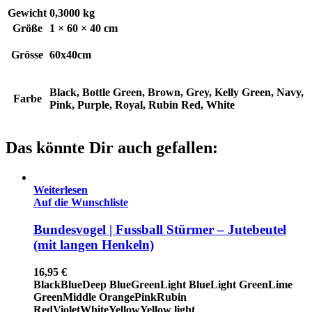
Gewicht
0,3000 kg
Größe
1 × 60 × 40 cm
Grösse
60x40cm
Black, Bottle Green, Brown, Grey, Kelly Green, Navy,
Farbe
Pink, Purple, Royal, Rubin Red, White
Das könnte Dir auch gefallen:
Weiterlesen
Auf die Wunschliste
Bundesvogel | Fussball Stürmer – Jutebeutel
(mit langen Henkeln)
16,95
€
Black
Blue
Deep Blue
Green
Light Blue
Light Green
Lime
Green
Middle Orange
Pink
Rubin
Red
Violet
White
Yellow
Yellow light