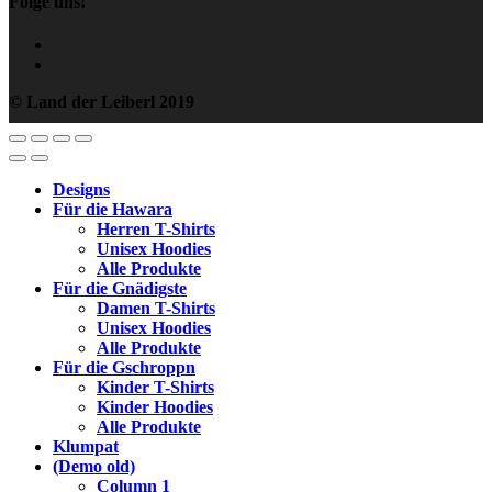
Folge uns!
© Land der Leiberl 2019
Designs
Für die Hawara
Herren T-Shirts
Unisex Hoodies
Alle Produkte
Für die Gnädigste
Damen T-Shirts
Unisex Hoodies
Alle Produkte
Für die Gschroppn
Kinder T-Shirts
Kinder Hoodies
Alle Produkte
Klumpat
(Demo old)
Column 1