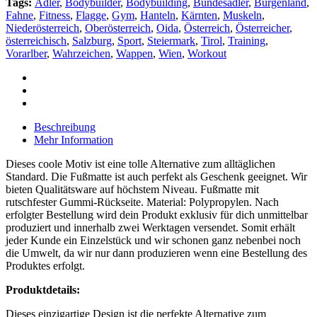
Tags:
Adler
,
Bodybuilder
,
Bodybuilding
,
Bundesadler
,
Burgenland
,
Fahne
,
Fitness
,
Flagge
,
Gym
,
Hanteln
,
Kärnten
,
Muskeln
,
Niederösterreich
,
Oberösterreich
,
Oida
,
Österreich
,
Österreicher
,
österreichisch
,
Salzburg
,
Sport
,
Steiermark
,
Tirol
,
Training
,
Vorarlber
,
Wahrzeichen
,
Wappen
,
Wien
,
Workout
Beschreibung
Mehr Information
Dieses coole Motiv ist eine tolle Alternative zum alltäglichen
Standard. Die Fußmatte ist auch perfekt als Geschenk geeignet. Wir
bieten Qualitätsware auf höchstem Niveau. Fußmatte mit
rutschfester Gummi-Rückseite. Material: Polypropylen. Nach
erfolgter Bestellung wird dein Produkt exklusiv für dich unmittelbar
produziert und innerhalb zwei Werktagen versendet. Somit erhält
jeder Kunde ein Einzelstück und wir schonen ganz nebenbei noch
die Umwelt, da wir nur dann produzieren wenn eine Bestellung des
Produktes erfolgt.
Produktdetails:
Dieses einzigartige Design ist die perfekte Alternative zum