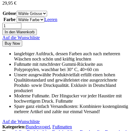
29,95
€
Grösse
Farbe
Leeren
In den Warenkorb
Auf die Wunschliste
Buy Now
langlebiger Aufdruck, dessen Farben auch nach mehreren
Wäschen noch schön und kräftig leuchten
Fußmatte mit rutschfester Gummi-Rückseite aus
Polypropylen, waschbar bei 30° C, 40×60 cm
Unsere ausgewählte Produktvielfalt erfüllt einen hohen
Qualitätsstandard und gewährleistet eine ausgezeichnete
Produkt- sowie Druckqualität. Exklusiv in Deutschland
produziert
Moderne Fußmatte. Der Hingucker vor jeder Haustüre mit
hochwertigem Druck. Fußmatte
Spare ganz einfach Versandkosten: Kombiniere kostengünstig
mehrere Artikel und zahle nur einmal Versand!
Auf die Wunschliste
Kategorien:
Bundesvogel
,
Fußmatten