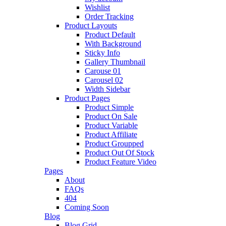
Wishlist
Order Tracking
Product Layouts
Product Default
With Background
Sticky Info
Gallery Thumbnail
Carouse 01
Carousel 02
Width Sidebar
Product Pages
Product Simple
Product On Sale
Product Variable
Product Affiliate
Product Groupped
Product Out Of Stock
Product Feature Video
Pages
About
FAQs
404
Coming Soon
Blog
Blog Grid