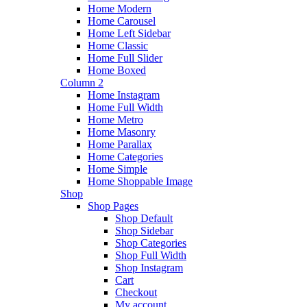
Home Modern
Home Carousel
Home Left Sidebar
Home Classic
Home Full Slider
Home Boxed
Column 2
Home Instagram
Home Full Width
Home Metro
Home Masonry
Home Parallax
Home Categories
Home Simple
Home Shoppable Image
Shop
Shop Pages
Shop Default
Shop Sidebar
Shop Categories
Shop Full Width
Shop Instagram
Cart
Checkout
My account