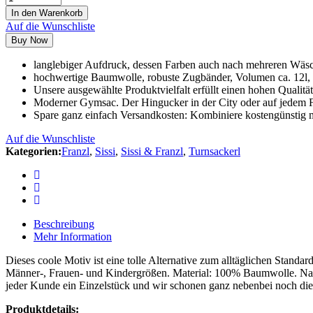
In den Warenkorb
Auf die Wunschliste
Buy Now
langlebiger Aufdruck, dessen Farben auch nach mehreren Wäsch
hochwertige Baumwolle, robuste Zugbänder, Volumen ca. 12l
Unsere ausgewählte Produktvielfalt erfüllt einen hohen Qualitä
Moderner Gymsac. Der Hingucker in der City oder auf jedem F
Spare ganz einfach Versandkosten: Kombiniere kostengünstig m
Auf die Wunschliste
Kategorien:
Franzl
,
Sissi
,
Sissi & Franzl
,
Turnsackerl
Beschreibung
Mehr Information
Dieses coole Motiv ist eine tolle Alternative zum alltäglichen Stand
Männer-, Frauen- und Kindergrößen. Material: 100% Baumwolle. Nach e
jeder Kunde ein Einzelstück und wir schonen ganz nebenbei noch die
Produktdetails: