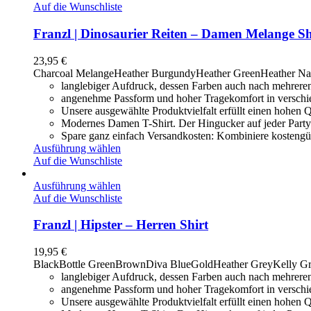
Auf die Wunschliste
Franzl | Dinosaurier Reiten – Damen Melange Sh
23,95
€
Charcoal Melange
Heather Burgundy
Heather Green
Heather N
langlebiger Aufdruck, dessen Farben auch nach mehrere
angenehme Passform und hoher Tragekomfort in versch
Unsere ausgewählte Produktvielfalt erfüllt einen hohen Q
Modernes Damen T-Shirt. Der Hingucker auf jeder Party o
Spare ganz einfach Versandkosten: Kombiniere kostengün
Ausführung wählen
Auf die Wunschliste
Ausführung wählen
Auf die Wunschliste
Franzl | Hipster – Herren Shirt
19,95
€
Black
Bottle Green
Brown
Diva Blue
Gold
Heather Grey
Kelly G
langlebiger Aufdruck, dessen Farben auch nach mehrere
angenehme Passform und hoher Tragekomfort in versch
Unsere ausgewählte Produktvielfalt erfüllt einen hohen Q