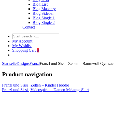
Blog List
Blog Masonry
Blog Sidebar
Blog Single 1
Blog Single 2
Contact
My Account
My Wishlist
Shopping Cart
0
Startseite
Designs
Franzl
Franzl und Sissi | Zelten – Baumwoll Gymsac
Product navigation
Franzl und Sissi | Zelten – Kinder Hoodie
Franzl und Sissi | Videospiele – Damen Melange Shirt
Click to enlarge