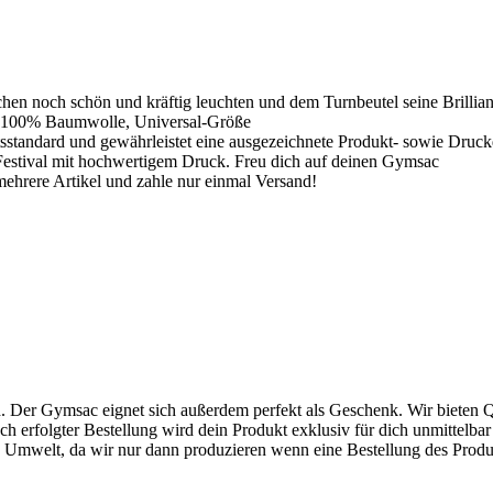
en noch schön und kräftig leuchten und dem Turnbeutel seine Brillia
, 100% Baumwolle, Universal-Größe
tsstandard und gewährleistet eine ausgezeichnete Produkt- sowie Druckq
estival mit hochwertigem Druck. Freu dich auf deinen Gymsac
ehrere Artikel und zahle nur einmal Versand!
ard. Der Gymsac eignet sich außerdem perfekt als Geschenk. Wir bieten 
rfolgter Bestellung wird dein Produkt exklusiv für dich unmittelbar 
 Umwelt, da wir nur dann produzieren wenn eine Bestellung des Produk