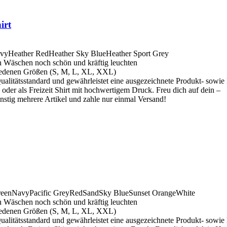
irt
avy
Heather Red
Heather Sky Blue
Heather Sport Grey
n Wäschen noch schön und kräftig leuchten
iedenen Größen (S, M, L, XL, XXL)
ualitätsstandard und gewährleistet eine ausgezeichnete Produkt- sowie
der als Freizeit Shirt mit hochwertigem Druck. Freu dich auf dein –
stig mehrere Artikel und zahle nur einmal Versand!
reen
Navy
Pacific Grey
Red
Sand
Sky Blue
Sunset Orange
White
n Wäschen noch schön und kräftig leuchten
iedenen Größen (S, M, L, XL, XXL)
ualitätsstandard und gewährleistet eine ausgezeichnete Produkt- sowie