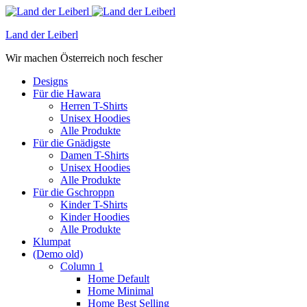
Land der Leiberl
Wir machen Österreich noch fescher
Designs
Für die Hawara
Herren T-Shirts
Unisex Hoodies
Alle Produkte
Für die Gnädigste
Damen T-Shirts
Unisex Hoodies
Alle Produkte
Für die Gschroppn
Kinder T-Shirts
Kinder Hoodies
Alle Produkte
Klumpat
(Demo old)
Column 1
Home Default
Home Minimal
Home Best Selling