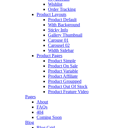
Wishlist
Order Tracking
Product Layouts
Product Default
With Background
Sticky Info
Gallery Thumbnail
Carouse 01
Carousel 02
Width Sidebar
Product Pages
Product Simple
Product On Sale
Product Variable
Product Affiliate
Product Groupped
Product Out Of Stock
Product Feature Video
Pages
About
FAQs
404
Coming Soon
Blog
Blog Grid