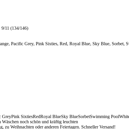
, 9/11 (134/146)
ange, Pacific Grey, Pink Sixties, Red, Royal Blue, Sky Blue, Sorbet,
c Grey
Pink Sixties
Red
Royal Blue
Sky Blue
Sorbet
Swimming Pool
Whit
n Wäschen noch schön und kräftig leuchten
g, zu Weihnachten oder anderen Feiertagen. Schneller Versand!