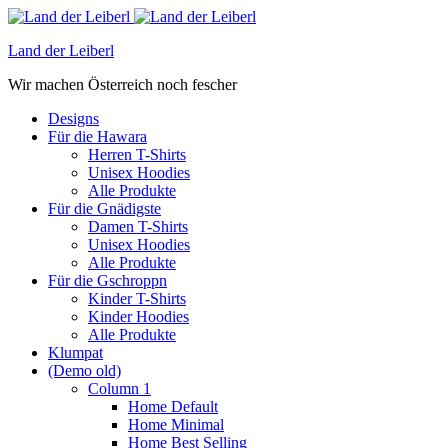
Land der Leiberl
Wir machen Österreich noch fescher
Designs
Für die Hawara
Herren T-Shirts
Unisex Hoodies
Alle Produkte
Für die Gnädigste
Damen T-Shirts
Unisex Hoodies
Alle Produkte
Für die Gschroppn
Kinder T-Shirts
Kinder Hoodies
Alle Produkte
Klumpat
(Demo old)
Column 1
Home Default
Home Minimal
Home Best Selling