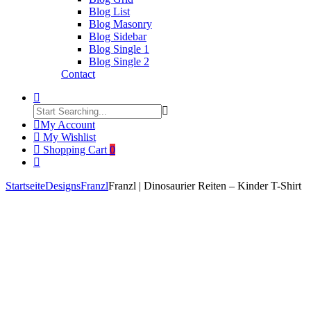
Blog List
Blog Masonry
Blog Sidebar
Blog Single 1
Blog Single 2
Contact
My Account
My Wishlist
Shopping Cart
0
Startseite
Designs
Franzl
Franzl | Dinosaurier Reiten – Kinder T-Shirt
Product
Franzl
Click to enlarge
|
navigation
Wiener
Fussballfan
–
Herren
Shirt