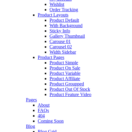
Wishlist
Order Tracking
Product Layouts
Product Default
With Background
Sticky Info
Gallery Thumbnail
Carouse 01
Carousel 02
Width Sidebar
Product Pages
Product Simple
Product On Sale
Product Variable
Product Affiliate
Product Groupped
Product Out Of Stock
Product Feature Video
Pages
About
FAQs
404
Coming Soon
Blog
Blog Grid