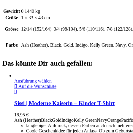
Gewicht
0,1440 kg
Größe
1 × 33 × 43 cm
Grösse
12/14 (152/164), 3/4 (98/104), 5/6 (110/116), 7/8 (122/128)
Farbe
Ash (Heather), Black, Gold, Indigo, Kelly Green, Navy, Or
Das könnte Dir auch gefallen:
Ausführung wählen
Auf die Wunschliste
Sissi | Moderne Kaiserin – Kinder T-Shirt
18,95
€
Ash (Heather)
Black
Gold
Indigo
Kelly Green
Navy
Orange
Pacifi
langlebiger Aufdruck, dessen Farben auch nach mehrere
Coole Geschenkidee für jeden Anlass. Ob zum Geburtsta