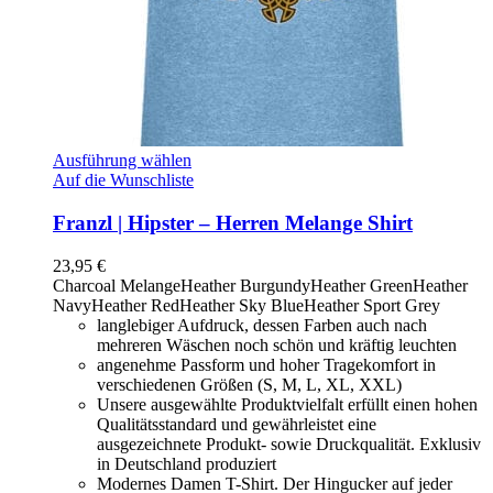
Ausführung wählen
Auf die Wunschliste
Franzl | Hipster – Herren Melange Shirt
23,95
€
Charcoal Melange
Heather Burgundy
Heather Green
Heather
Navy
Heather Red
Heather Sky Blue
Heather Sport Grey
langlebiger Aufdruck, dessen Farben auch nach
mehreren Wäschen noch schön und kräftig leuchten
angenehme Passform und hoher Tragekomfort in
verschiedenen Größen (S, M, L, XL, XXL)
Unsere ausgewählte Produktvielfalt erfüllt einen hohen
Qualitätsstandard und gewährleistet eine
ausgezeichnete Produkt- sowie Druckqualität. Exklusiv
in Deutschland produziert
Modernes Damen T-Shirt. Der Hingucker auf jeder