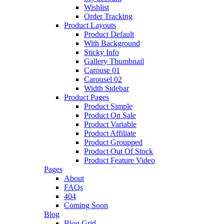
Wishlist
Order Tracking
Product Layouts
Product Default
With Background
Sticky Info
Gallery Thumbnail
Carouse 01
Carousel 02
Width Sidebar
Product Pages
Product Simple
Product On Sale
Product Variable
Product Affiliate
Product Groupped
Product Out Of Stock
Product Feature Video
Pages
About
FAQs
404
Coming Soon
Blog
Blog Grid