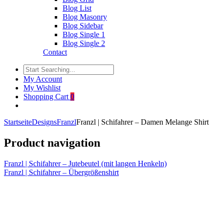
Blog List
Blog Masonry
Blog Sidebar
Blog Single 1
Blog Single 2
Contact
My Account
My Wishlist
Shopping Cart
0
Startseite
Designs
Franzl
Franzl | Schifahrer – Damen Melange Shirt
Product navigation
Franzl | Schifahrer – Jutebeutel (mit langen Henkeln)
Franzl | Schifahrer – Übergrößenshirt
Click to enlarge