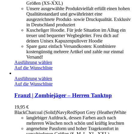
Größen (XS-XXL)
Unsere ausgewählte Produktvielfalt erfüllt einen hohen
Qualitätsstandard und gewährleistet eine
ausgezeichnete Produkt- sowie Druckqualität. Exklusiv
in Deutschland produziert
Kuscheliger Hoodie. Für jede Situation im Alltag ein
treuer und bequemer Wegbegleiter. Freu dich auf
deinen Unisex Kapuzenpullover Hoodie
Spare ganz einfach Versandkosten: Kombiniere
kostengünstig mehrere Artikel und zahle nur einmal
Versand!
Ausführung wählen
Auf die Wunschliste
Ausführung wählen
Auf die Wunschliste
Franzl | Zombiejäger – Herren Tanktop
19,95
€
Black
Charcoal (Solid)
Navy
Red
Sport Grey (Heather)
White
langlebiger Aufdruck, dessen Farben auch nach
mehreren Wäschen noch schön und kräftig leuchten
angenehme Passform und hoher Tragekomfort in
verschiedenen Größen (S, M, L, XL, XXL)