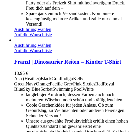
Party oder als Freizeit Shirt mit hochwertigem Druck.
Freu dich auf dein –
Spare ganz einfach Versandkosten: Kombiniere
kostengünstig mehrere Artikel und zahle nur einmal
Versand!
Ausführung wählen
Auf die Wunschliste
Ausführung wählen
Auf die Wunschliste
Franzl | Dinosaurier Reiten – Kinder T-Shirt
18,95
€
Ash (Heather)
Black
Gold
Indigo
Kelly
Green
Navy
Orange
Pacific Grey
Pink Sixties
Red
Royal
Blue
Sky Blue
Sorbet
Swimming Pool
White
langlebiger Aufdruck, dessen Farben auch nach
mehreren Wäschen noch schön und kräftig leuchten
Coole Geschenkidee für jeden Anlass. Ob zum
Geburtstag, zu Weihnachten oder anderen Feiertagen.
Schneller Versand!
Unsere ausgewählte Produktvielfalt erfüllt einen hohen
Qualitätsstandard und gewährleistet eine
ausgezeichnete Produkt- sowie Druckqualität. Exklusiv