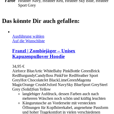
Farbe
Heather Navy, Heather Red, Heather Sky Blue, Heather
Sport Grey
Das könnte Dir auch gefallen:
Ausführung wählen
Auf die Wunschliste
Franzl | Zombiejäger – Unisex
Kapuzenpullover Hoodie
34,95
€
Airforce Blue
Artic White
Baby Pink
Bottle Green
Brick
Red
Burgundy
Candyfloss Pink
Fire Red
Heather Sport
Grey
Hot Chocolate
Jet Black
LimeGreen
Magenta
Magic
Orange Crush
Oxford Navy
Sky Blue
Sport Grey
Steel
Grey (Solid)
Sun Yellow
langlebiger Aufdruck, dessen Farben auch nach
mehreren Wäschen noch schön und kräftig leuchten
Kängurutasche an Vorderseite mit versteckten
Öffnungen für Kopfhörerkabel, angenehme Passform
und hoher Tragekomfort in vielen verschiedenen