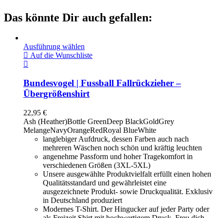
Das könnte Dir auch gefallen:
Ausführung wählen
Auf die Wunschliste
Bundesvogel | Fussball Fallrückzieher –
Übergrößenshirt
22,95
€
Ash (Heather)
Bottle Green
Deep Black
Gold
Grey
Melange
Navy
Orange
Red
Royal Blue
White
langlebiger Aufdruck, dessen Farben auch nach
mehreren Wäschen noch schön und kräftig leuchten
angenehme Passform und hoher Tragekomfort in
verschiedenen Größen (3XL-5XL)
Unsere ausgewählte Produktvielfalt erfüllt einen hohen
Qualitätsstandard und gewährleistet eine
ausgezeichnete Produkt- sowie Druckqualität. Exklusiv
in Deutschland produziert
Modernes T-Shirt. Der Hingucker auf jeder Party oder
als Freizeit Shirt mit hochwertigem Druck. Freu dich