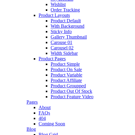
Wishlist
Order Tracking
Product Layouts
Product Default
With Background
Sticky Info
Gallery Thumbnail
Carouse 01
Carousel 02
Width Sidebar
Product Pages
Product Simple
Product On Sale
Product Variable
Product Affiliate
Product Groupped
Product Out Of Stock
Product Feature Video
Pages
About
FAQs
404
Coming Soon
Blog
Blog Grid