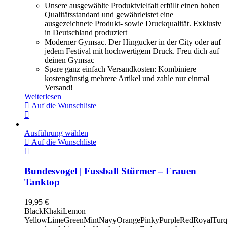
Unsere ausgewählte Produktvielfalt erfüllt einen hohen
Qualitätsstandard und gewährleistet eine
ausgezeichnete Produkt- sowie Druckqualität. Exklusiv
in Deutschland produziert
Moderner Gymsac. Der Hingucker in der City oder auf
jedem Festival mit hochwertigem Druck. Freu dich auf
deinen Gymsac
Spare ganz einfach Versandkosten: Kombiniere
kostengünstig mehrere Artikel und zahle nur einmal
Versand!
Weiterlesen
Auf die Wunschliste
Ausführung wählen
Auf die Wunschliste
Bundesvogel | Fussball Stürmer – Frauen
Tanktop
19,95
€
Black
Khaki
Lemon
Yellow
LimeGreen
Mint
Navy
Orange
Pinky
Purple
Red
Royal
Turq