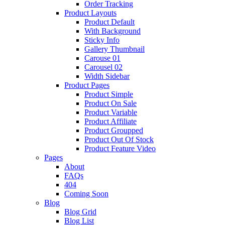
Order Tracking
Product Layouts
Product Default
With Background
Sticky Info
Gallery Thumbnail
Carouse 01
Carousel 02
Width Sidebar
Product Pages
Product Simple
Product On Sale
Product Variable
Product Affiliate
Product Groupped
Product Out Of Stock
Product Feature Video
Pages
About
FAQs
404
Coming Soon
Blog
Blog Grid
Blog List