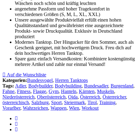
Wäschen noch schön und kräftig leuchten
angenehme Passform und hoher Tragekomfort in
verschiedenen Größen (S, M, L, XL, XXL)
Unsere ausgewählte Produktvielfalt erfüllt einen hohen
Qualitätsstandard und gewährleistet eine ausgezeichnete
Produkt- sowie Druckqualität. Exklusiv in Deutschland
produziert
Modernes Tanktop. Der Hingucker für den Sommer, auch als
Geschenk geeignet, mit hochwertigem Druck. Freu dich auf
dein hochwertiges Herren Tanktop.
Spare ganz einfach Versandkosten: Kombiniere kostengünstig
mehrere Artikel und zahle nur einmal Versand!
Auf die Wunschliste
Kategorien:
Bundesvogel
,
Herren Tanktops
Tags:
Adler
,
Bodybuilder
,
Bodybuilding
,
Bundesadler
,
Burgenland
,
Fahne
,
Fitness
,
Flagge
,
Gym
,
Hanteln
,
Kärnten
,
Muskeln
,
Niederösterreich
,
Oberösterreich
,
Oida
,
Österreich
,
Österreicher
,
österreichisch
,
Salzburg
,
Sport
,
Steiermark
,
Tirol
,
Training
,
Vorarlber
,
Wahrzeichen
,
Wappen
,
Wien
,
Workout