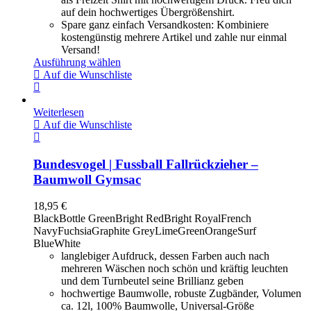
auf dein hochwertiges Übergrößenshirt.
Spare ganz einfach Versandkosten: Kombiniere
kostengünstig mehrere Artikel und zahle nur einmal
Versand!
Ausführung wählen
Auf die Wunschliste
Weiterlesen
Auf die Wunschliste
Bundesvogel | Fussball Fallrückzieher –
Baumwoll Gymsac
18,95
€
Black
Bottle Green
Bright Red
Bright Royal
French
Navy
Fuchsia
Graphite Grey
LimeGreen
Orange
Surf
Blue
White
langlebiger Aufdruck, dessen Farben auch nach
mehreren Wäschen noch schön und kräftig leuchten
und dem Turnbeutel seine Brillianz geben
hochwertige Baumwolle, robuste Zugbänder, Volumen
ca. 12l, 100% Baumwolle, Universal-Größe