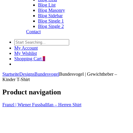
Blog List
Blog Masonry
Blog Sidebar
Blog Single 1
Blog Single 2
Contact
My Account
My Wishlist
Shopping Cart
0
Startseite
Designs
Bundesvogel
Bundesvogel | Gewichtheber –
Kinder T-Shirt
Product navigation
Franzl | Wiener Fussballfan – Herren Shirt
Click to enlarge