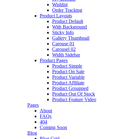
Wishlist
Order Tracking
Product Layouts
Product Default
With Background
Sticky Info
Gallery Thumbnail
Carouse 01
Carousel 02
Width Sidebar
Product Pages
Product Simple
Product On Sale
Product Variable
Product Affiliate
Product Groupped
Product Out Of Stock
Product Feature Video
Pages
About
FAQs
404
Coming Soon
Blog
Blog Grid