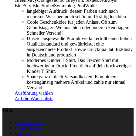
Green
Navy
Orange
Pacific Grey
Pink Sixties
Red
Royal
Blue
Sky Blue
Sorbet
Swimming Pool
White
langlebiger Aufdruck, dessen Farben auch nach
mehreren Wäschen noch schön und kräftig leuchten
Coole Geschenkidee für jeden Anlass. Ob zum
Geburtstag, zu Weihnachten oder anderen Feiertagen.
Schneller Versand!
Unsere ausgewählte Produktvielfalt erfüllt einen hohen
Qualitätsstandard und gewährleistet eine
ausgezeichnete Produkt- sowie Druckqualität. Exklusiv
in Deutschland produziert
Modernes Kinder T-Shirt. Das Freizeit Shirt mit
hochwertigem Druck. Freu dich auf dein hochwertiges
Kinder T-Shirt.
Spare ganz einfach Versandkosten: Kombiniere
kostengünstig mehrere Artikel und zahle nur einmal
Versand!
Ausführung wählen
Auf die Wunschliste
Infos
Zahlungsarten
Versandkosten
Widerruf