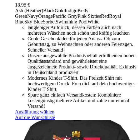
18,95
€
Ash (Heather)
Black
Gold
Indigo
Kelly
Green
Navy
Orange
Pacific Grey
Pink Sixties
Red
Royal
Blue
Sky Blue
Sorbet
Swimming Pool
White
langlebiger Aufdruck, dessen Farben auch nach
mehreren Wäschen noch schön und kräftig leuchten
Coole Geschenkidee für jeden Anlass. Ob zum
Geburtstag, zu Weihnachten oder anderen Feiertagen.
Schneller Versand!
Unsere ausgewählte Produktvielfalt erfüllt einen hohen
Qualitätsstandard und gewährleistet eine
ausgezeichnete Produkt- sowie Druckqualität. Exklusiv
in Deutschland produziert
Modernes Kinder T-Shirt. Das Freizeit Shirt mit
hochwertigem Druck. Freu dich auf dein hochwertiges
Kinder T-Shirt.
Spare ganz einfach Versandkosten: Kombiniere
kostengünstig mehrere Artikel und zahle nur einmal
Versand!
Ausführung wählen
Auf die Wunschliste