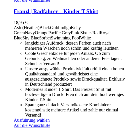
Auf die Wunschliste
Franzl | Radfahrer – Kinder T-Shirt
18,95
€
Ash (Heather)
Black
Gold
Indigo
Kelly
Green
Navy
Orange
Pacific Grey
Pink Sixties
Red
Royal
Blue
Sky Blue
Sorbet
Swimming Pool
White
langlebiger Aufdruck, dessen Farben auch nach
mehreren Wäschen noch schön und kräftig leuchten
Coole Geschenkidee für jeden Anlass. Ob zum
Geburtstag, zu Weihnachten oder anderen Feiertagen.
Schneller Versand!
Unsere ausgewählte Produktvielfalt erfüllt einen hohen
Qualitätsstandard und gewährleistet eine
ausgezeichnete Produkt- sowie Druckqualität. Exklusiv
in Deutschland produziert
Modernes Kinder T-Shirt. Das Freizeit Shirt mit
hochwertigem Druck. Freu dich auf dein hochwertiges
Kinder T-Shirt.
Spare ganz einfach Versandkosten: Kombiniere
kostengünstig mehrere Artikel und zahle nur einmal
Versand!
Ausführung wählen
Auf die Wunschliste