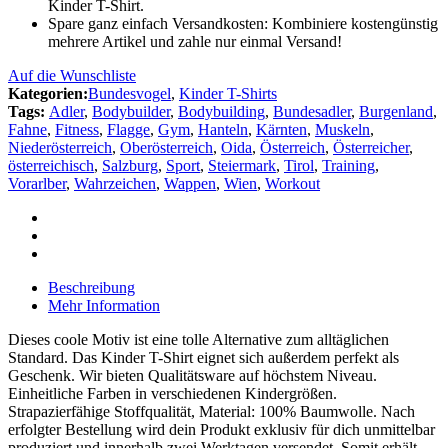
Kinder T-Shirt.
Spare ganz einfach Versandkosten: Kombiniere kostengünstig
mehrere Artikel und zahle nur einmal Versand!
Auf die Wunschliste
Kategorien:
Bundesvogel
,
Kinder T-Shirts
Tags:
Adler
,
Bodybuilder
,
Bodybuilding
,
Bundesadler
,
Burgenland
,
Fahne
,
Fitness
,
Flagge
,
Gym
,
Hanteln
,
Kärnten
,
Muskeln
,
Niederösterreich
,
Oberösterreich
,
Oida
,
Österreich
,
Österreicher
,
österreichisch
,
Salzburg
,
Sport
,
Steiermark
,
Tirol
,
Training
,
Vorarlber
,
Wahrzeichen
,
Wappen
,
Wien
,
Workout
Beschreibung
Mehr Information
Dieses coole Motiv ist eine tolle Alternative zum alltäglichen
Standard. Das Kinder T-Shirt eignet sich außerdem perfekt als
Geschenk. Wir bieten Qualitätsware auf höchstem Niveau.
Einheitliche Farben in verschiedenen Kindergrößen.
Strapazierfähige Stoffqualität, Material: 100% Baumwolle. Nach
erfolgter Bestellung wird dein Produkt exklusiv für dich unmittelbar
produziert und innerhalb zwei Werktagen versendet. Somit erhält