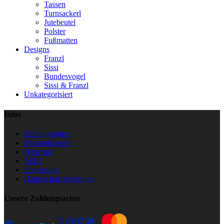
Tassen
Turnsackerl
Jutebeutel
Polster
Fußmatten
Designs
Franzl
Sissi
Bundesvogel
Sissi & Franzl
Unkategorisiert
Infos
Zahlungsarten
Versandkosten
Widerruf
AGB
Impressum
Datenschutzbelehrung
Unsere Zahlungsarten