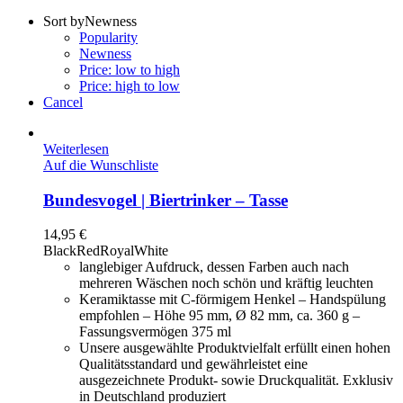
Sort by
Newness
Popularity
Newness
Price: low to high
Price: high to low
Cancel
Weiterlesen
Auf die Wunschliste
Bundesvogel | Biertrinker – Tasse
14,95
€
Black
Red
Royal
White
langlebiger Aufdruck, dessen Farben auch nach
mehreren Wäschen noch schön und kräftig leuchten
Keramiktasse mit C-förmigem Henkel – Handspülung
empfohlen – Höhe 95 mm, Ø 82 mm, ca. 360 g –
Fassungsvermögen 375 ml
Unsere ausgewählte Produktvielfalt erfüllt einen hohen
Qualitätsstandard und gewährleistet eine
ausgezeichnete Produkt- sowie Druckqualität. Exklusiv
in Deutschland produziert