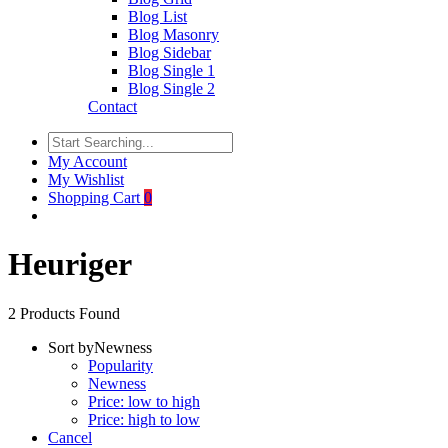
Blog List
Blog Masonry
Blog Sidebar
Blog Single 1
Blog Single 2
Contact
My Account
My Wishlist
Shopping Cart
0
Heuriger
2
Products Found
Sort by
Newness
Popularity
Newness
Price: low to high
Price: high to low
Cancel