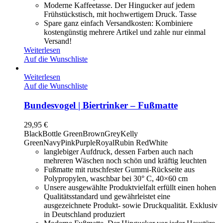
Moderne Kaffeetasse. Der Hingucker auf jedem
Frühstückstisch, mit hochwertigem Druck. Tasse
Spare ganz einfach Versandkosten: Kombiniere
kostengünstig mehrere Artikel und zahle nur einmal
Versand!
Weiterlesen
Auf die Wunschliste
Weiterlesen
Auf die Wunschliste
Bundesvogel | Biertrinker – Fußmatte
29,95
€
Black
Bottle Green
Brown
Grey
Kelly
Green
Navy
Pink
Purple
Royal
Rubin Red
White
langlebiger Aufdruck, dessen Farben auch nach
mehreren Wäschen noch schön und kräftig leuchten
Fußmatte mit rutschfester Gummi-Rückseite aus
Polypropylen, waschbar bei 30° C, 40×60 cm
Unsere ausgewählte Produktvielfalt erfüllt einen hohen
Qualitätsstandard und gewährleistet eine
ausgezeichnete Produkt- sowie Druckqualität. Exklusiv
in Deutschland produziert