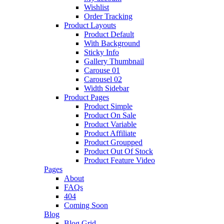
Wishlist
Order Tracking
Product Layouts
Product Default
With Background
Sticky Info
Gallery Thumbnail
Carouse 01
Carousel 02
Width Sidebar
Product Pages
Product Simple
Product On Sale
Product Variable
Product Affiliate
Product Groupped
Product Out Of Stock
Product Feature Video
Pages
About
FAQs
404
Coming Soon
Blog
Blog Grid