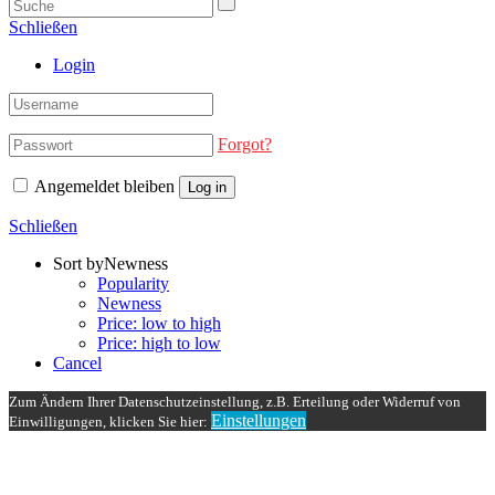
Schließen
Login
Forgot?
Angemeldet bleiben
Log in
Schließen
Sort by
Newness
Popularity
Newness
Price: low to high
Price: high to low
Cancel
Zum Ändern Ihrer Datenschutzeinstellung, z.B. Erteilung oder Widerruf von
Einstellungen
Einwilligungen, klicken Sie hier: