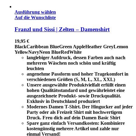
Ausführung wählen
Auf die Wunschliste
Franzl und Sissi | Zelten – Damenshirt
19,95
€
Black
Caribbean Blue
Green Apple
Heather Grey
Lemon
Yellow
Navy
Neon Blue
Red
White
langlebiger Aufdruck, dessen Farben auch nach
mehreren Wäschen noch schön und kräftig
leuchten
angenehme Passform und hoher Tragekomfort in
verschiedenen Größen (S, M, L, XL, XXL)
Unsere ausgewählte Produktvielfalt erfüllt einen
hohen Qualitätsstandard und gewährleistet eine
ausgezeichnete Produkt- sowie Druckqualität.
Exklusiv in Deutschland produziert
Modernes Damen T-Shirt. Der Hingucker auf jeder
Party oder als Freizeit Shirt mit hochwertigem
Druck. Freu dich auf dein Damen Basic Shirt
Spare ganz einfach Versandkosten: Kombiniere
kostengünstig mehrere Artikel und zahle nur
einmal Versand!