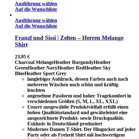
Ausführung wählen
Auf die Wunschliste
Ausführung wählen
Auf die Wunschliste
Franzl und Sissi | Zelten – Herren Melange
Shirt
23,95
€
Charcoal Melange
Heather Burgundy
Heather
Green
Heather Navy
Heather Red
Heather Sky
Blue
Heather Sport Grey
langlebiger Aufdruck, dessen Farben auch nach
mehreren Wäschen noch schön und kräftig
leuchten
angenehme Passform und hoher Tragekomfort in
verschiedenen Größen (S, M, L, XL, XXL)
Unsere ausgewählte Produktvielfalt erfüllt einen
hohen Qualitätsstandard und gewährleistet eine
ausgezeichnete Produkt- sowie Druckqualität.
Exklusiv in Deutschland produziert
Modernes Damen T-Shirt. Der Hingucker auf jeder
Party oder als Freizeit Shirt mit hochwertigem