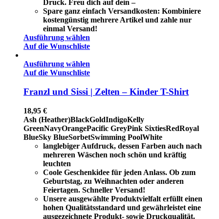
Druck. Freu dich auf dein –
Spare ganz einfach Versandkosten: Kombiniere
kostengünstig mehrere Artikel und zahle nur
einmal Versand!
Ausführung wählen
Auf die Wunschliste
Ausführung wählen
Auf die Wunschliste
Franzl und Sissi | Zelten – Kinder T-Shirt
18,95
€
Ash (Heather)
Black
Gold
Indigo
Kelly
Green
Navy
Orange
Pacific Grey
Pink Sixties
Red
Royal
Blue
Sky Blue
Sorbet
Swimming Pool
White
langlebiger Aufdruck, dessen Farben auch nach
mehreren Wäschen noch schön und kräftig
leuchten
Coole Geschenkidee für jeden Anlass. Ob zum
Geburtstag, zu Weihnachten oder anderen
Feiertagen. Schneller Versand!
Unsere ausgewählte Produktvielfalt erfüllt einen
hohen Qualitätsstandard und gewährleistet eine
ausgezeichnete Produkt- sowie Druckqualität.