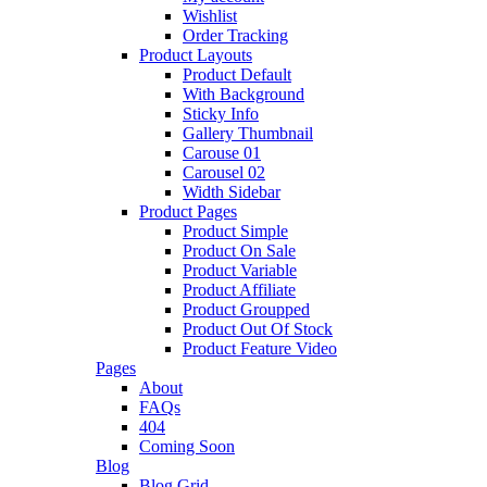
Wishlist
Order Tracking
Product Layouts
Product Default
With Background
Sticky Info
Gallery Thumbnail
Carouse 01
Carousel 02
Width Sidebar
Product Pages
Product Simple
Product On Sale
Product Variable
Product Affiliate
Product Groupped
Product Out Of Stock
Product Feature Video
Pages
About
FAQs
404
Coming Soon
Blog
Blog Grid