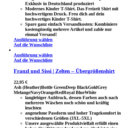
Exklusiv in Deutschland produziert
Modernes Kinder T-Shirt. Das Freizeit Shirt mit
hochwertigem Druck. Freu dich auf dein
hochwertiges Kinder T-Shirt.
Spare ganz einfach Versandkosten: Kombiniere
kostengünstig mehrere Artikel und zahle nur
einmal Versand!
Ausführung wählen
Auf die Wunschliste
Ausführung wählen
Auf die Wunschliste
Franzl und Sissi | Zelten – Übergrößenshirt
22,95
€
Ash (Heather)
Bottle Green
Deep Black
Gold
Grey
Melange
Navy
Orange
Red
Royal Blue
White
langlebiger Aufdruck, dessen Farben auch nach
mehreren Wäschen noch schön und kräftig
leuchten
angenehme Passform und hoher Tragekomfort in
verschiedenen Größen (3XL-5XL)
Unsere ausgewählte Produktvielfalt erfüllt einen