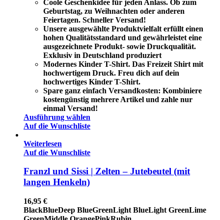
Coole Geschenkidee für jeden Anlass. Ob zum
Geburtstag, zu Weihnachten oder anderen
Feiertagen. Schneller Versand!
Unsere ausgewählte Produktvielfalt erfüllt einen
hohen Qualitätsstandard und gewährleistet eine
ausgezeichnete Produkt- sowie Druckqualität.
Exklusiv in Deutschland produziert
Modernes Kinder T-Shirt. Das Freizeit Shirt mit
hochwertigem Druck. Freu dich auf dein
hochwertiges Kinder T-Shirt.
Spare ganz einfach Versandkosten: Kombiniere
kostengünstig mehrere Artikel und zahle nur
einmal Versand!
Ausführung wählen
Auf die Wunschliste
Weiterlesen
Auf die Wunschliste
Franzl und Sissi | Zelten – Jutebeutel (mit
langen Henkeln)
16,95
€
Black
Blue
Deep Blue
Green
Light Blue
Light Green
Lime
Green
Middle Orange
Pink
Rubin