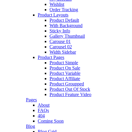
Wishlist
Order Tracking
Product Layouts
Product Default
With Background
Sticky Info
Gallery Thumbnail
Carouse 01
Carousel 02
Width Sidebar
Product Pages
Product Simple
Product On Sale
Product Variable
Product Affiliate
Product Groupped
Product Out Of Stock
Product Feature Video
Pages
About
FAQs
404
Coming Soon
Blog
Blog Grid