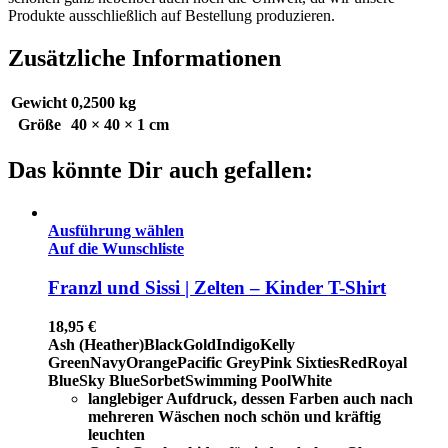
Produkte ausschließlich auf Bestellung produzieren.
Zusätzliche Informationen
Gewicht
0,2500 kg
Größe
40 × 40 × 1 cm
Das könnte Dir auch gefallen:
Ausführung wählen
Auf die Wunschliste
Franzl und Sissi | Zelten – Kinder T-Shirt
18,95
€
Ash (Heather)
Black
Gold
Indigo
Kelly
Green
Navy
Orange
Pacific Grey
Pink Sixties
Red
Royal
Blue
Sky Blue
Sorbet
Swimming Pool
White
langlebiger Aufdruck, dessen Farben auch nach
mehreren Wäschen noch schön und kräftig
leuchten