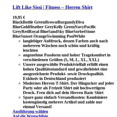
Lift Like Sissi | Fitness – Herren Shirt
19,95
€
Black
Bottle Green
Brown
Burgundy
Diva
Blue
Gold
Heather Grey
Kelly Green
Navy
Pacific
Grey
Red
Royal Blue
Sand
Sky Blue
Sorbet
Stone
Blue
Sunset Orange
Swimming Pool
White
langlebiger Aufdruck, dessen Farben auch nach
mehreren Wäschen noch schön und kräftig
leuchten
angenehme Passform und hoher Tragekomfort in
verschiedenen Größen (S, M, L, XL, XXL)
Unsere ausgewählte Produktvielfalt erfüllt einen
hohen Qualitätsstandard und gewährleistet eine
ausgezeichnete Produkt- sowie Druckqualität.
Exklusiv in Deutschland produziert
Modernes Herren T-Shirt. Der Hingucker auf jeder
Party oder als Freizeit Shirt mit hochwertigem
Druck. Freu dich auf dein Herren Basic Shirt
Spare ganz einfach Versandkosten: Kombiniere
kostengünstig mehrere Artikel und zahle nur
einmal Versand!
Ausführung wählen
Auf die Wunschliste