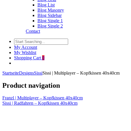
Blog List
Blog Masonry
Blog Sidebar
Blog Single 1
Blog Single 2
Contact
My Account
My Wishlist
Shopping Cart
0
Startseite
Designs
Sissi
Sissi | Multiplayer – Kopfkissen 40x40cm
Product navigation
Franzl | Multiplayer – Kopfkissen 40x40cm
Sissi | Radfahren – Kopfkissen 40x40cm
Click to enlarge