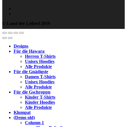
© Land der Leiberl 2019
Designs
Für die Hawara
Herren T-Shirts
Unisex Hoodies
Alle Produkte
Für die Gnädigste
Damen T-Shirts
Unisex Hoodies
Alle Produkte
Für die Gschroppn
Kinder T-Shirts
Kinder Hoodies
Alle Produkte
Klumpat
(Demo old)
Column 1