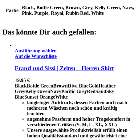
Black, Bottle Green, Brown, Grey, Kelly Green, Navy,
Farbe
Pink, Purple, Royal, Rubin Red, White
Das könnte Dir auch gefallen:
Ausführung wählen
Auf die Wunschliste
Franzl und Sissi | Zelten – Herren Shirt
19,95
€
Black
Bottle Green
Brown
Diva Blue
Gold
Heather
Grey
Kelly Green
Navy
Pacific Grey
Red
Sand
Sky
Blue
Sunset Orange
White
langlebiger Aufdruck, dessen Farben auch nach
mehreren Wäschen noch schön und kräftig
leuchten
angenehme Passform und hoher Tragekomfort in
verschiedenen Größen (S, M, L, XL, XXL)
Unsere ausgewählte Produktvielfalt erfüllt einen
hohen Qualitätsstandard und gewährleistet eine