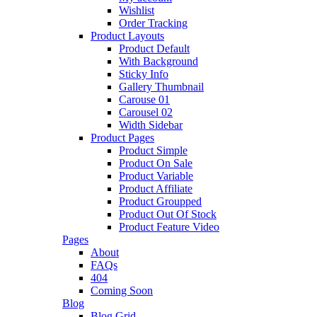
Wishlist
Order Tracking
Product Layouts
Product Default
With Background
Sticky Info
Gallery Thumbnail
Carouse 01
Carousel 02
Width Sidebar
Product Pages
Product Simple
Product On Sale
Product Variable
Product Affiliate
Product Groupped
Product Out Of Stock
Product Feature Video
Pages
About
FAQs
404
Coming Soon
Blog
Blog Grid