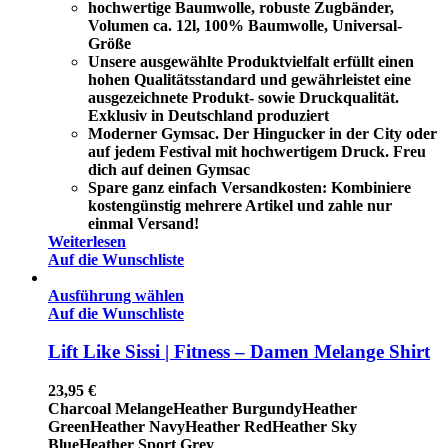
hochwertige Baumwolle, robuste Zugbänder,
Volumen ca. 12l, 100% Baumwolle, Universal-
Größe
Unsere ausgewählte Produktvielfalt erfüllt einen
hohen Qualitätsstandard und gewährleistet eine
ausgezeichnete Produkt- sowie Druckqualität.
Exklusiv in Deutschland produziert
Moderner Gymsac. Der Hingucker in der City oder
auf jedem Festival mit hochwertigem Druck. Freu
dich auf deinen Gymsac
Spare ganz einfach Versandkosten: Kombiniere
kostengünstig mehrere Artikel und zahle nur
einmal Versand!
Weiterlesen
Auf die Wunschliste
Ausführung wählen
Auf die Wunschliste
Lift Like Sissi | Fitness – Damen Melange Shirt
23,95
€
Charcoal Melange
Heather Burgundy
Heather
Green
Heather Navy
Heather Red
Heather Sky
Blue
Heather Sport Grey