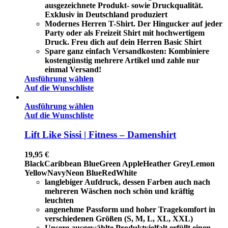
ausgezeichnete Produkt- sowie Druckqualität.
Exklusiv in Deutschland produziert
Modernes Herren T-Shirt. Der Hingucker auf jeder
Party oder als Freizeit Shirt mit hochwertigem
Druck. Freu dich auf dein Herren Basic Shirt
Spare ganz einfach Versandkosten: Kombiniere
kostengünstig mehrere Artikel und zahle nur
einmal Versand!
Ausführung wählen
Auf die Wunschliste
Ausführung wählen
Auf die Wunschliste
Lift Like Sissi | Fitness – Damenshirt
19,95
€
Black
Caribbean Blue
Green Apple
Heather Grey
Lemon
Yellow
Navy
Neon Blue
Red
White
langlebiger Aufdruck, dessen Farben auch nach
mehreren Wäschen noch schön und kräftig
leuchten
angenehme Passform und hoher Tragekomfort in
verschiedenen Größen (S, M, L, XL, XXL)
Unsere ausgewählte Produktvielfalt erfüllt einen