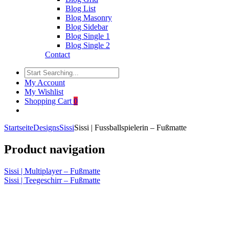
Blog List
Blog Masonry
Blog Sidebar
Blog Single 1
Blog Single 2
Contact
My Account
My Wishlist
Shopping Cart
0
Startseite
Designs
Sissi
Sissi | Fussballspielerin – Fußmatte
Product navigation
Sissi | Multiplayer – Fußmatte
Sissi | Teegeschirr – Fußmatte
Click to enlarge