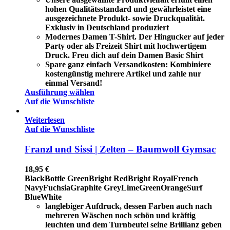
hohen Qualitätsstandard und gewährleistet eine
ausgezeichnete Produkt- sowie Druckqualität.
Exklusiv in Deutschland produziert
Modernes Damen T-Shirt. Der Hingucker auf jeder
Party oder als Freizeit Shirt mit hochwertigem
Druck. Freu dich auf dein Damen Basic Shirt
Spare ganz einfach Versandkosten: Kombiniere
kostengünstig mehrere Artikel und zahle nur
einmal Versand!
Ausführung wählen
Auf die Wunschliste
Weiterlesen
Auf die Wunschliste
Franzl und Sissi | Zelten – Baumwoll Gymsac
18,95
€
Black
Bottle Green
Bright Red
Bright Royal
French
Navy
Fuchsia
Graphite Grey
LimeGreen
Orange
Surf
Blue
White
langlebiger Aufdruck, dessen Farben auch nach
mehreren Wäschen noch schön und kräftig
leuchten und dem Turnbeutel seine Brillianz geben