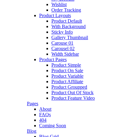
Wishlist
Order Tracking
Product Layouts
Product Default
With Background
Sticky Info
Gallery Thumbnail
Carouse 01
Carousel 02
Width Sidebar
Product Pages
Product Simple
Product On Sale
Product Variable
Product Affiliate
Product Groupped
Product Out Of Stock
Product Feature Video
Pages
About
FAQs
404
Coming Soon
Blog
Blog Grid