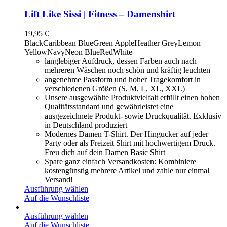
Lift Like Sissi | Fitness – Damenshirt
19,95
€
Black
Caribbean Blue
Green Apple
Heather Grey
Lemon
Yellow
Navy
Neon Blue
Red
White
langlebiger Aufdruck, dessen Farben auch nach
mehreren Wäschen noch schön und kräftig leuchten
angenehme Passform und hoher Tragekomfort in
verschiedenen Größen (S, M, L, XL, XXL)
Unsere ausgewählte Produktvielfalt erfüllt einen hohen
Qualitätsstandard und gewährleistet eine
ausgezeichnete Produkt- sowie Druckqualität. Exklusiv
in Deutschland produziert
Modernes Damen T-Shirt. Der Hingucker auf jeder
Party oder als Freizeit Shirt mit hochwertigem Druck.
Freu dich auf dein Damen Basic Shirt
Spare ganz einfach Versandkosten: Kombiniere
kostengünstig mehrere Artikel und zahle nur einmal
Versand!
Ausführung wählen
Auf die Wunschliste
Ausführung wählen
Auf die Wunschliste