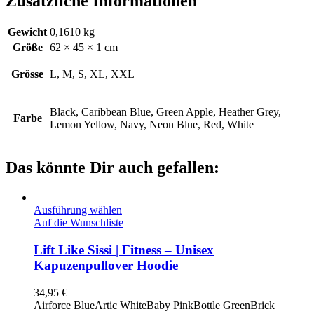
Zusätzliche Informationen
Gewicht
0,1610 kg
Größe
62 × 45 × 1 cm
Grösse
L, M, S, XL, XXL
Black, Caribbean Blue, Green Apple, Heather Grey,
Farbe
Lemon Yellow, Navy, Neon Blue, Red, White
Das könnte Dir auch gefallen:
Ausführung wählen
Auf die Wunschliste
Lift Like Sissi | Fitness – Unisex
Kapuzenpullover Hoodie
34,95
€
Airforce Blue
Artic White
Baby Pink
Bottle Green
Brick