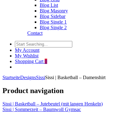
Blog List
Blog Masonry
Blog Sidebar
Blog Single 1
Blog Single 2
Contact
My Account
My Wishlist
Shopping Cart
0
Startseite
Designs
Sissi
Sissi | Basketball – Damenshirt
Product navigation
Sissi | Basketball – Jutebeutel (mit langen Henkeln)
Sissi | Sommerzeit – Baumwoll Gymsac
Click to enlarge