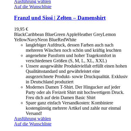
Ausführung wählen
Auf die Wunschliste
Franzl und Sissi | Zelten – Damenshirt
19,95
€
Black
Caribbean Blue
Green Apple
Heather Grey
Lemon
Yellow
Navy
Neon Blue
Red
White
langlebiger Aufdruck, dessen Farben auch nach
mehreren Wäschen noch schön und kräftig leuchten
angenehme Passform und hoher Tragekomfort in
verschiedenen Größen (S, M, L, XL, XXL)
Unsere ausgewählte Produktvielfalt erfüllt einen hohen
Qualitätsstandard und gewährleistet eine
ausgezeichnete Produkt- sowie Druckqualität. Exklusiv
in Deutschland produziert
Modernes Damen T-Shirt. Der Hingucker auf jeder
Party oder als Freizeit Shirt mit hochwertigem Druck.
Freu dich auf dein Damen Basic Shirt
Spare ganz einfach Versandkosten: Kombiniere
kostengünstig mehrere Artikel und zahle nur einmal
Versand!
Ausführung wählen
Auf die Wunschliste