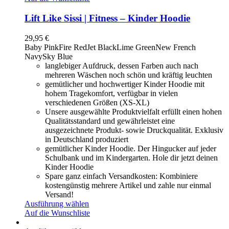
Lift Like Sissi | Fitness – Kinder Hoodie
29,95
€
Baby Pink
Fire Red
Jet Black
Lime Green
New French
Navy
Sky Blue
langlebiger Aufdruck, dessen Farben auch nach
mehreren Wäschen noch schön und kräftig leuchten
gemütlicher und hochwertiger Kinder Hoodie mit
hohem Tragekomfort, verfügbar in vielen
verschiedenen Größen (XS-XL)
Unsere ausgewählte Produktvielfalt erfüllt einen hohen
Qualitätsstandard und gewährleistet eine
ausgezeichnete Produkt- sowie Druckqualität. Exklusiv
in Deutschland produziert
gemütlicher Kinder Hoodie. Der Hingucker auf jeder
Schulbank und im Kindergarten. Hole dir jetzt deinen
Kinder Hoodie
Spare ganz einfach Versandkosten: Kombiniere
kostengünstig mehrere Artikel und zahle nur einmal
Versand!
Ausführung wählen
Auf die Wunschliste