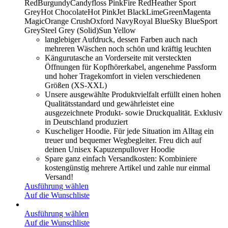
Red
Burgundy
Candyfloss Pink
Fire Red
Heather Sport
Grey
Hot Chocolate
Hot Pink
Jet Black
LimeGreen
Magenta
Magic
Orange Crush
Oxford Navy
Royal Blue
Sky Blue
Sport
Grey
Steel Grey (Solid)
Sun Yellow
langlebiger Aufdruck, dessen Farben auch nach
mehreren Wäschen noch schön und kräftig leuchten
Kängurutasche an Vorderseite mit versteckten
Öffnungen für Kopfhörerkabel, angenehme Passform
und hoher Tragekomfort in vielen verschiedenen
Größen (XS-XXL)
Unsere ausgewählte Produktvielfalt erfüllt einen hohen
Qualitätsstandard und gewährleistet eine
ausgezeichnete Produkt- sowie Druckqualität. Exklusiv
in Deutschland produziert
Kuscheliger Hoodie. Für jede Situation im Alltag ein
treuer und bequemer Wegbegleiter. Freu dich auf
deinen Unisex Kapuzenpullover Hoodie
Spare ganz einfach Versandkosten: Kombiniere
kostengünstig mehrere Artikel und zahle nur einmal
Versand!
Ausführung wählen
Auf die Wunschliste
Ausführung wählen
Auf die Wunschliste