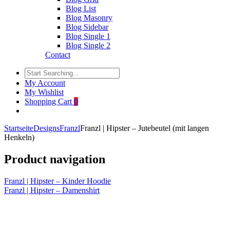
Blog List
Blog Masonry
Blog Sidebar
Blog Single 1
Blog Single 2
Contact
My Account
My Wishlist
Shopping Cart
0
Startseite
Designs
Franzl
Franzl | Hipster – Jutebeutel (mit langen
Henkeln)
Product navigation
Franzl | Hipster – Kinder Hoodie
Franzl | Hipster – Damenshirt
Click to enlarge