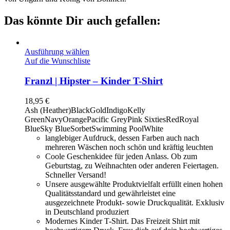
Das könnte Dir auch gefallen:
Ausführung wählen
Auf die Wunschliste
Franzl | Hipster – Kinder T-Shirt
18,95
€
Ash (Heather)
Black
Gold
Indigo
Kelly
Green
Navy
Orange
Pacific Grey
Pink Sixties
Red
Royal
Blue
Sky Blue
Sorbet
Swimming Pool
White
langlebiger Aufdruck, dessen Farben auch nach
mehreren Wäschen noch schön und kräftig leuchten
Coole Geschenkidee für jeden Anlass. Ob zum
Geburtstag, zu Weihnachten oder anderen Feiertagen.
Schneller Versand!
Unsere ausgewählte Produktvielfalt erfüllt einen hohen
Qualitätsstandard und gewährleistet eine
ausgezeichnete Produkt- sowie Druckqualität. Exklusiv
in Deutschland produziert
Modernes Kinder T-Shirt. Das Freizeit Shirt mit