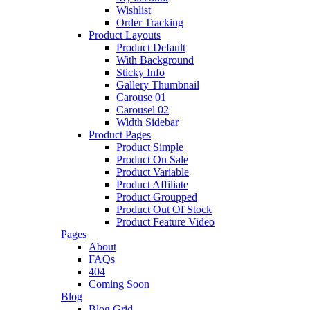
Wishlist
Order Tracking
Product Layouts
Product Default
With Background
Sticky Info
Gallery Thumbnail
Carouse 01
Carousel 02
Width Sidebar
Product Pages
Product Simple
Product On Sale
Product Variable
Product Affiliate
Product Groupped
Product Out Of Stock
Product Feature Video
Pages
About
FAQs
404
Coming Soon
Blog
Blog Grid