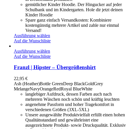
gemütlicher Kinder Hoodie. Der Hingucker auf jeder
Schulbank und im Kindergarten. Hole dir jetzt deinen
Kinder Hoodie
Spare ganz einfach Versandkosten: Kombiniere
kostengünstig mehrere Artikel und zahle nur einmal
Versand!
Ausführung wählen
Auf die Wunschliste
Ausführung wählen
Auf die Wunschliste
Franzl | Hipster – Übergrößenshirt
22,95
€
Ash (Heather)
Bottle Green
Deep Black
Gold
Grey
Melange
Navy
Orange
Red
Royal Blue
White
langlebiger Aufdruck, dessen Farben auch nach
mehreren Wäschen noch schön und kräftig leuchten
angenehme Passform und hoher Tragekomfort in
verschiedenen Größen (3XL-5XL)
Unsere ausgewählte Produktvielfalt erfüllt einen hohen
Qualitätsstandard und gewährleistet eine
ausgezeichnete Produkt- sowie Druckqualität. Exklusiv