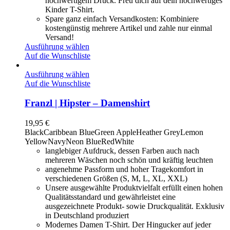
hochwertigem Druck. Freu dich auf dein hochwertiges
Kinder T-Shirt.
Spare ganz einfach Versandkosten: Kombiniere
kostengünstig mehrere Artikel und zahle nur einmal
Versand!
Ausführung wählen
Auf die Wunschliste
Ausführung wählen
Auf die Wunschliste
Franzl | Hipster – Damenshirt
19,95
€
Black
Caribbean Blue
Green Apple
Heather Grey
Lemon
Yellow
Navy
Neon Blue
Red
White
langlebiger Aufdruck, dessen Farben auch nach
mehreren Wäschen noch schön und kräftig leuchten
angenehme Passform und hoher Tragekomfort in
verschiedenen Größen (S, M, L, XL, XXL)
Unsere ausgewählte Produktvielfalt erfüllt einen hohen
Qualitätsstandard und gewährleistet eine
ausgezeichnete Produkt- sowie Druckqualität. Exklusiv
in Deutschland produziert
Modernes Damen T-Shirt. Der Hingucker auf jeder