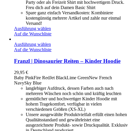
Party oder als Freizeit Shirt mit hochwertigem Druck.
Freu dich auf dein Damen Basic Shirt
Spare ganz einfach Versandkosten: Kombiniere
kostengünstig mehrere Artikel und zahle nur einmal
Versand!
Ausführung wählen
Auf die Wunschliste
Ausführung wählen
Auf die Wunschliste
Franzl | Dinosaurier Reiten – Kinder Hoodie
29,95
€
Baby Pink
Fire Red
Jet Black
Lime Green
New French
Navy
Sky Blue
langlebiger Aufdruck, dessen Farben auch nach
mehreren Wäschen noch schön und kräftig leuchten
gemütlicher und hochwertiger Kinder Hoodie mit
hohem Tragekomfort, verfügbar in vielen
verschiedenen Größen (XS-XL)
Unsere ausgewählte Produktvielfalt erfüllt einen hohen
Qualitätsstandard und gewährleistet eine
ausgezeichnete Produkt- sowie Druckqualität. Exklusiv
in Deutschland produziert