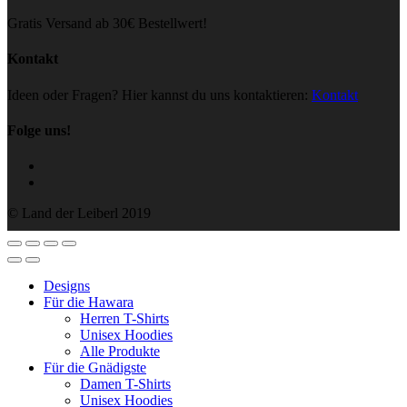
Gratis Versand ab 30€ Bestellwert!
Kontakt
Ideen oder Fragen? Hier kannst du uns kontaktieren:
Kontakt
Folge uns!
© Land der Leiberl 2019
Designs
Für die Hawara
Herren T-Shirts
Unisex Hoodies
Alle Produkte
Für die Gnädigste
Damen T-Shirts
Unisex Hoodies