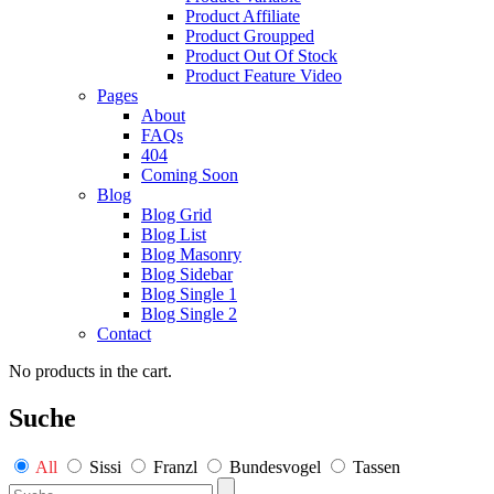
Product Affiliate
Product Groupped
Product Out Of Stock
Product Feature Video
Pages
About
FAQs
404
Coming Soon
Blog
Blog Grid
Blog List
Blog Masonry
Blog Sidebar
Blog Single 1
Blog Single 2
Contact
No products in the cart.
Suche
All
Sissi
Franzl
Bundesvogel
Tassen