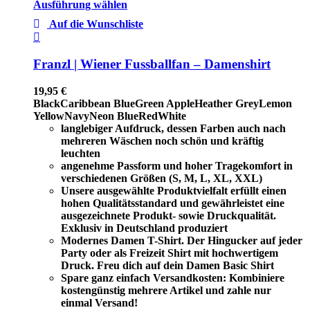
Ausführung wählen
Auf die Wunschliste
Franzl | Wiener Fussballfan – Damenshirt
19,95
€
Black
Caribbean Blue
Green Apple
Heather Grey
Lemon
Yellow
Navy
Neon Blue
Red
White
langlebiger Aufdruck, dessen Farben auch nach
mehreren Wäschen noch schön und kräftig
leuchten
angenehme Passform und hoher Tragekomfort in
verschiedenen Größen (S, M, L, XL, XXL)
Unsere ausgewählte Produktvielfalt erfüllt einen
hohen Qualitätsstandard und gewährleistet eine
ausgezeichnete Produkt- sowie Druckqualität.
Exklusiv in Deutschland produziert
Modernes Damen T-Shirt. Der Hingucker auf jeder
Party oder als Freizeit Shirt mit hochwertigem
Druck. Freu dich auf dein Damen Basic Shirt
Spare ganz einfach Versandkosten: Kombiniere
kostengünstig mehrere Artikel und zahle nur
einmal Versand!