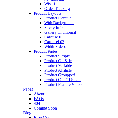
Wishlist
Order Tracking
Product Layouts
Product Default
With Background
Sticky Info
Gallery Thumbnail
Carouse 01
Carousel 02
Width Sidebar
Product Pages
Product Simple
Product On Sale
Product Variable
Product Affiliate
Product Groupped
Product Out Of Stock
Product Feature Video
Pages
About
FAQs
404
Coming Soon
Blog
Blog Grid