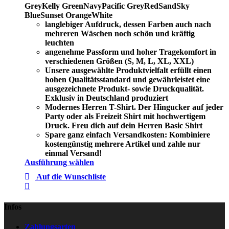
Grey
Kelly Green
Navy
Pacific Grey
Red
Sand
Sky
Blue
Sunset Orange
White
langlebiger Aufdruck, dessen Farben auch nach
mehreren Wäschen noch schön und kräftig
leuchten
angenehme Passform und hoher Tragekomfort in
verschiedenen Größen (S, M, L, XL, XXL)
Unsere ausgewählte Produktvielfalt erfüllt einen
hohen Qualitätsstandard und gewährleistet eine
ausgezeichnete Produkt- sowie Druckqualität.
Exklusiv in Deutschland produziert
Modernes Herren T-Shirt. Der Hingucker auf jeder
Party oder als Freizeit Shirt mit hochwertigem
Druck. Freu dich auf dein Herren Basic Shirt
Spare ganz einfach Versandkosten: Kombiniere
kostengünstig mehrere Artikel und zahle nur
einmal Versand!
Ausführung wählen
Auf die Wunschliste
Infos
Zahlungsarten