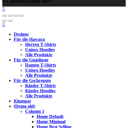
© Land der Leiberl 2019
Designs
Für die Hawara
Herren T-Shirts
Unisex Hoodies
Alle Produkte
Für die Gnädigste
Damen T-Shirts
Unisex Hoodies
Alle Produkte
Für die Gschroppn
Kinder T-Shirts
Kinder Hoodies
Alle Produkte
Klumpat
(Demo old)
Column 1
Home Default
Home Minimal
Home Best Selling