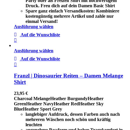
Party oder als Freizeit Shirt mit hochwertigem
Druck. Freu dich auf dein Damen Basic Shirt
Spare ganz einfach Versandkosten: Kombiniere
kostengünstig mehrere Artikel und zahle nur
einmal Versand!
Ausführung wählen
Auf die Wunschliste
Ausführung wählen
Auf die Wunschliste
Franzl | Dinosaurier Reiten – Damen Melange
Shirt
23,95
€
Charcoal Melange
Heather Burgundy
Heather
Green
Heather Navy
Heather Red
Heather Sky
Blue
Heather Sport Grey
langlebiger Aufdruck, dessen Farben auch nach
mehreren Wäschen noch schön und kräftig
leuchten
angenehme Passform und hoher Tragekomfort in