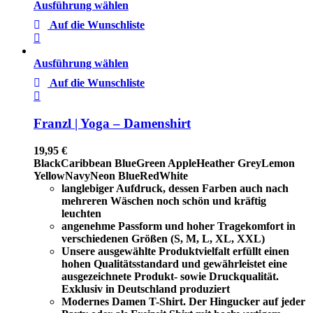
Ausführung wählen
Auf die Wunschliste
Ausführung wählen
Auf die Wunschliste
Franzl | Yoga – Damenshirt
19,95
€
Black
Caribbean Blue
Green Apple
Heather Grey
Lemon
Yellow
Navy
Neon Blue
Red
White
langlebiger Aufdruck, dessen Farben auch nach
mehreren Wäschen noch schön und kräftig
leuchten
angenehme Passform und hoher Tragekomfort in
verschiedenen Größen (S, M, L, XL, XXL)
Unsere ausgewählte Produktvielfalt erfüllt einen
hohen Qualitätsstandard und gewährleistet eine
ausgezeichnete Produkt- sowie Druckqualität.
Exklusiv in Deutschland produziert
Modernes Damen T-Shirt. Der Hingucker auf jeder