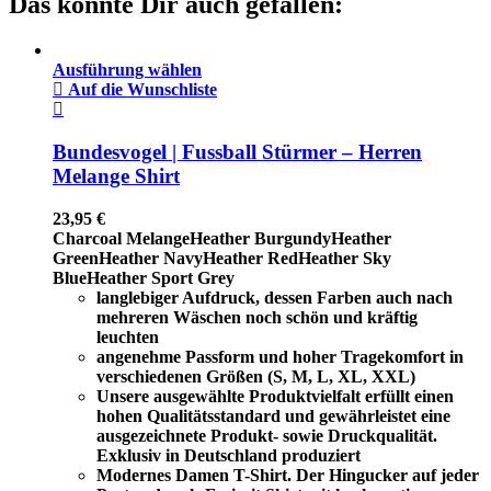
Das könnte Dir auch gefallen:
Ausführung wählen
Auf die Wunschliste
Bundesvogel | Fussball Stürmer – Herren
Melange Shirt
23,95
€
Charcoal Melange
Heather Burgundy
Heather
Green
Heather Navy
Heather Red
Heather Sky
Blue
Heather Sport Grey
langlebiger Aufdruck, dessen Farben auch nach
mehreren Wäschen noch schön und kräftig
leuchten
angenehme Passform und hoher Tragekomfort in
verschiedenen Größen (S, M, L, XL, XXL)
Unsere ausgewählte Produktvielfalt erfüllt einen
hohen Qualitätsstandard und gewährleistet eine
ausgezeichnete Produkt- sowie Druckqualität.
Exklusiv in Deutschland produziert
Modernes Damen T-Shirt. Der Hingucker auf jeder