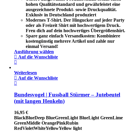
hohen Qualitätsstandard und gewährleistet eine
ausgezeichnete Produkt- sowie Druckqualität.
Exklusiv in Deutschland produziert
Modernes T-Shirt. Der Hingucker auf jeder Party
oder als Freizeit Shirt mit hochwertigem Druck.
Freu dich auf dein hochwertiges Übergrößenshirt.
Spare ganz einfach Versandkosten: Kombiniere
kostengünstig mehrere Artikel und zahle nur
einmal Versand!
Ausführung wählen
Auf die Wunschliste
Weiterlesen
Auf die Wunschliste
Bundesvogel | Fussball Stürmer – Jutebeutel
(mit langen Henkeln)
16,95
€
Black
Blue
Deep Blue
Green
Light Blue
Light Green
Lime
Green
Middle Orange
Pink
Rubin
Red
Violet
White
Yellow
Yellow light