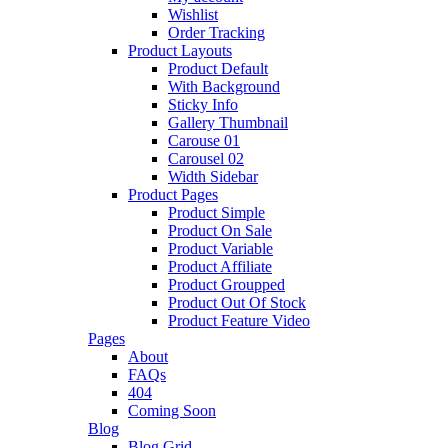
Wishlist
Order Tracking
Product Layouts
Product Default
With Background
Sticky Info
Gallery Thumbnail
Carouse 01
Carousel 02
Width Sidebar
Product Pages
Product Simple
Product On Sale
Product Variable
Product Affiliate
Product Groupped
Product Out Of Stock
Product Feature Video
Pages
About
FAQs
404
Coming Soon
Blog
Blog Grid