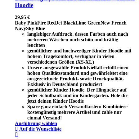
Hoodie
29,95
€
Baby Pink
Fire Red
Jet Black
Lime Green
New French
Navy
Sky Blue
langlebiger Aufdruck, dessen Farben auch nach
mehreren Wäschen noch schön und kräftig
leuchten
gemütlicher und hochwertiger Kinder Hoodie mit
hohem Tragekomfort, verfügbar in vielen
verschiedenen Größen (XS-XL)
Unsere ausgewählte Produktvielfalt erfüllt einen
hohen Qualitätsstandard und gewährleistet eine
ausgezeichnete Produkt- sowie Druckqualität.
Exklusiv in Deutschland produziert
gemütlicher Kinder Hoodie. Der Hingucker auf
jeder Schulbank und im Kindergarten. Hole dir
jetzt deinen Kinder Hoodie
Spare ganz einfach Versandkosten: Kombiniere
kostengünstig mehrere Artikel und zahle nur
einmal Versand!
Ausführung wählen
Auf die Wunschliste