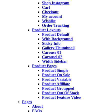
Shop Instagram
Cart
Checkout
My account
Wishlist
Order Tracking
Product Layouts
Product Default
With Background
Sticky Info
Gallery Thumbnail
Carouse 01
Carousel 02
Width Sidebar
Product Pages
Product Simple
Product On Sale
Product Variable
Product Affiliate
Product Groupped
Product Out Of Stock
Product Feature Video
Pages
About
FAQs