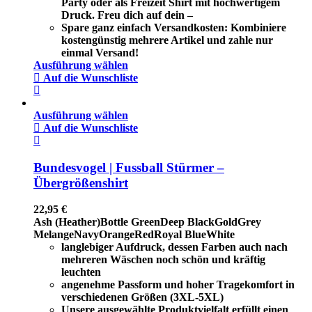
Party oder als Freizeit Shirt mit hochwertigem
Druck. Freu dich auf dein –
Spare ganz einfach Versandkosten: Kombiniere
kostengünstig mehrere Artikel und zahle nur
einmal Versand!
Ausführung wählen
Auf die Wunschliste
Ausführung wählen
Auf die Wunschliste
Bundesvogel | Fussball Stürmer –
Übergrößenshirt
22,95
€
Ash (Heather)
Bottle Green
Deep Black
Gold
Grey
Melange
Navy
Orange
Red
Royal Blue
White
langlebiger Aufdruck, dessen Farben auch nach
mehreren Wäschen noch schön und kräftig
leuchten
angenehme Passform und hoher Tragekomfort in
verschiedenen Größen (3XL-5XL)
Unsere ausgewählte Produktvielfalt erfüllt einen