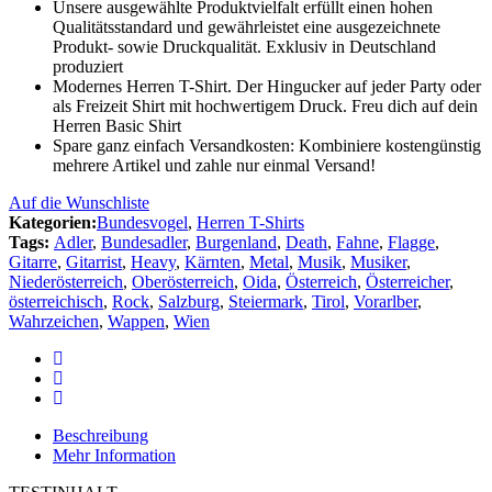
Unsere ausgewählte Produktvielfalt erfüllt einen hohen
Qualitätsstandard und gewährleistet eine ausgezeichnete
Produkt- sowie Druckqualität. Exklusiv in Deutschland
produziert
Modernes Herren T-Shirt. Der Hingucker auf jeder Party oder
als Freizeit Shirt mit hochwertigem Druck. Freu dich auf dein
Herren Basic Shirt
Spare ganz einfach Versandkosten: Kombiniere kostengünstig
mehrere Artikel und zahle nur einmal Versand!
Auf die Wunschliste
Kategorien:
Bundesvogel
,
Herren T-Shirts
Tags:
Adler
,
Bundesadler
,
Burgenland
,
Death
,
Fahne
,
Flagge
,
Gitarre
,
Gitarrist
,
Heavy
,
Kärnten
,
Metal
,
Musik
,
Musiker
,
Niederösterreich
,
Oberösterreich
,
Oida
,
Österreich
,
Österreicher
,
österreichisch
,
Rock
,
Salzburg
,
Steiermark
,
Tirol
,
Vorarlber
,
Wahrzeichen
,
Wappen
,
Wien
Beschreibung
Mehr Information