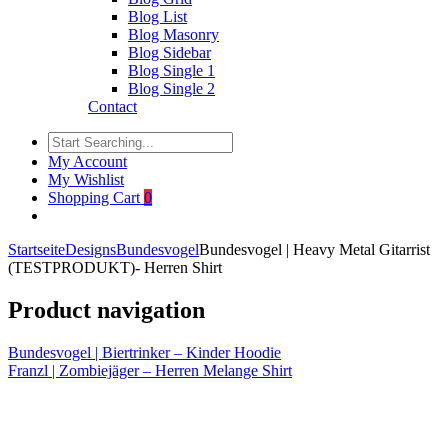
Blog List
Blog Masonry
Blog Sidebar
Blog Single 1
Blog Single 2
Contact
My Account
My Wishlist
Shopping Cart
0
Startseite
Designs
Bundesvogel
Bundesvogel | Heavy Metal Gitarrist
(TESTPRODUKT)- Herren Shirt
Product navigation
Bundesvogel | Biertrinker – Kinder Hoodie
Franzl | Zombiejäger – Herren Melange Shirt
Click to enlarge