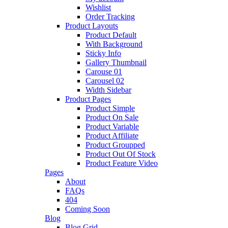
Wishlist
Order Tracking
Product Layouts
Product Default
With Background
Sticky Info
Gallery Thumbnail
Carouse 01
Carousel 02
Width Sidebar
Product Pages
Product Simple
Product On Sale
Product Variable
Product Affiliate
Product Groupped
Product Out Of Stock
Product Feature Video
Pages
About
FAQs
404
Coming Soon
Blog
Blog Grid