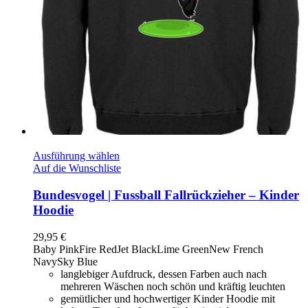
Ausführung wählen
Auf die Wunschliste
Bundesvogel | Fussball Fallrückzieher – Kinder
Hoodie
29,95
€
Baby Pink
Fire Red
Jet Black
Lime Green
New French
Navy
Sky Blue
langlebiger Aufdruck, dessen Farben auch nach
mehreren Wäschen noch schön und kräftig leuchten
gemütlicher und hochwertiger Kinder Hoodie mit