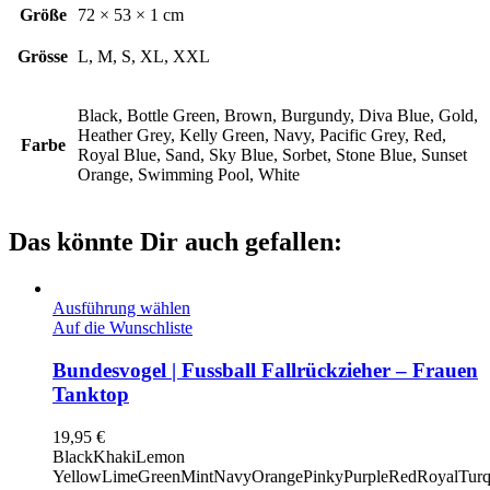
Größe
72 × 53 × 1 cm
Grösse
L, M, S, XL, XXL
Black, Bottle Green, Brown, Burgundy, Diva Blue, Gold,
Heather Grey, Kelly Green, Navy, Pacific Grey, Red,
Farbe
Royal Blue, Sand, Sky Blue, Sorbet, Stone Blue, Sunset
Orange, Swimming Pool, White
Das könnte Dir auch gefallen:
Ausführung wählen
Auf die Wunschliste
Bundesvogel | Fussball Fallrückzieher – Frauen
Tanktop
19,95
€
Black
Khaki
Lemon
Yellow
LimeGreen
Mint
Navy
Orange
Pinky
Purple
Red
Royal
Turq