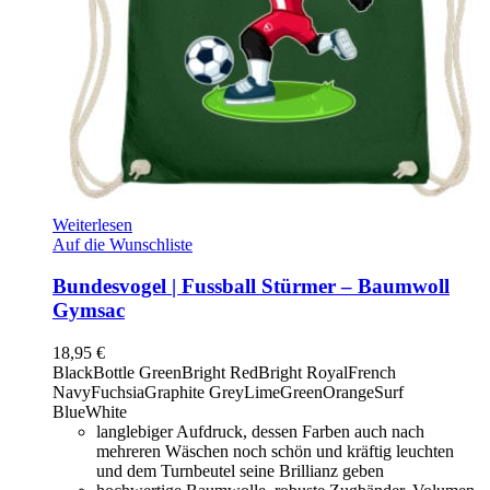
Weiterlesen
Auf die Wunschliste
Bundesvogel | Fussball Stürmer – Baumwoll
Gymsac
18,95
€
Black
Bottle Green
Bright Red
Bright Royal
French
Navy
Fuchsia
Graphite Grey
LimeGreen
Orange
Surf
Blue
White
langlebiger Aufdruck, dessen Farben auch nach
mehreren Wäschen noch schön und kräftig leuchten
und dem Turnbeutel seine Brillianz geben