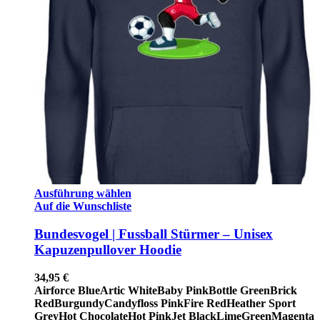
Ausführung wählen
Auf die Wunschliste
Bundesvogel | Fussball Stürmer – Unisex
Kapuzenpullover Hoodie
34,95
€
Airforce Blue
Artic White
Baby Pink
Bottle Green
Brick
Red
Burgundy
Candyfloss Pink
Fire Red
Heather Sport
Grey
Hot Chocolate
Hot Pink
Jet Black
LimeGreen
Magenta