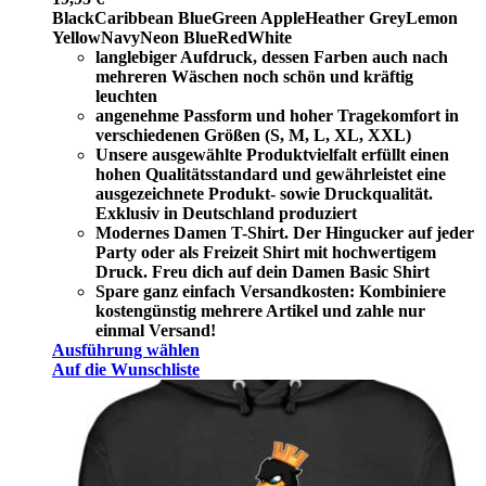
Black
Caribbean Blue
Green Apple
Heather Grey
Lemon
Yellow
Navy
Neon Blue
Red
White
langlebiger Aufdruck, dessen Farben auch nach
mehreren Wäschen noch schön und kräftig
leuchten
angenehme Passform und hoher Tragekomfort in
verschiedenen Größen (S, M, L, XL, XXL)
Unsere ausgewählte Produktvielfalt erfüllt einen
hohen Qualitätsstandard und gewährleistet eine
ausgezeichnete Produkt- sowie Druckqualität.
Exklusiv in Deutschland produziert
Modernes Damen T-Shirt. Der Hingucker auf jeder
Party oder als Freizeit Shirt mit hochwertigem
Druck. Freu dich auf dein Damen Basic Shirt
Spare ganz einfach Versandkosten: Kombiniere
kostengünstig mehrere Artikel und zahle nur
einmal Versand!
Ausführung wählen
Auf die Wunschliste