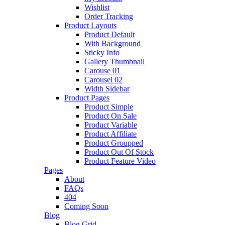
Wishlist
Order Tracking
Product Layouts
Product Default
With Background
Sticky Info
Gallery Thumbnail
Carouse 01
Carousel 02
Width Sidebar
Product Pages
Product Simple
Product On Sale
Product Variable
Product Affiliate
Product Groupped
Product Out Of Stock
Product Feature Video
Pages
About
FAQs
404
Coming Soon
Blog
Blog Grid