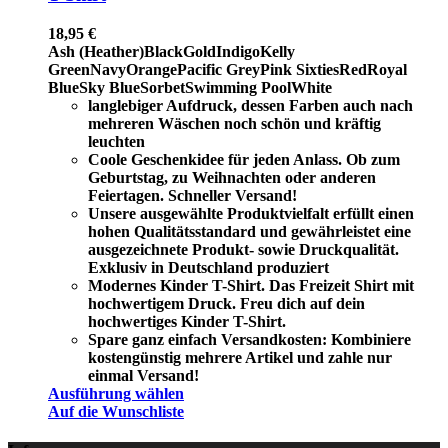
18,95
€
Ash (Heather)
Black
Gold
Indigo
Kelly
Green
Navy
Orange
Pacific Grey
Pink Sixties
Red
Royal
Blue
Sky Blue
Sorbet
Swimming Pool
White
langlebiger Aufdruck, dessen Farben auch nach
mehreren Wäschen noch schön und kräftig
leuchten
Coole Geschenkidee für jeden Anlass. Ob zum
Geburtstag, zu Weihnachten oder anderen
Feiertagen. Schneller Versand!
Unsere ausgewählte Produktvielfalt erfüllt einen
hohen Qualitätsstandard und gewährleistet eine
ausgezeichnete Produkt- sowie Druckqualität.
Exklusiv in Deutschland produziert
Modernes Kinder T-Shirt. Das Freizeit Shirt mit
hochwertigem Druck. Freu dich auf dein
hochwertiges Kinder T-Shirt.
Spare ganz einfach Versandkosten: Kombiniere
kostengünstig mehrere Artikel und zahle nur
einmal Versand!
Ausführung wählen
Auf die Wunschliste