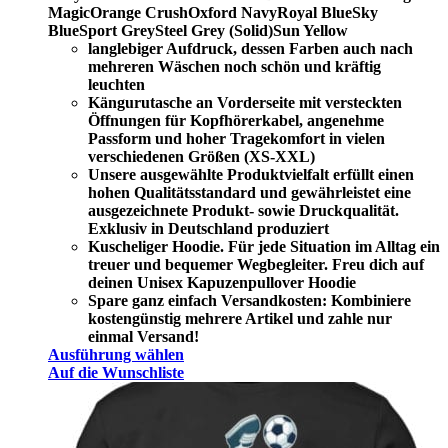
Magic
Orange Crush
Oxford Navy
Royal Blue
Sky
Blue
Sport Grey
Steel Grey (Solid)
Sun Yellow
langlebiger Aufdruck, dessen Farben auch nach
mehreren Wäschen noch schön und kräftig
leuchten
Kängurutasche an Vorderseite mit versteckten
Öffnungen für Kopfhörerkabel, angenehme
Passform und hoher Tragekomfort in vielen
verschiedenen Größen (XS-XXL)
Unsere ausgewählte Produktvielfalt erfüllt einen
hohen Qualitätsstandard und gewährleistet eine
ausgezeichnete Produkt- sowie Druckqualität.
Exklusiv in Deutschland produziert
Kuscheliger Hoodie. Für jede Situation im Alltag ein
treuer und bequemer Wegbegleiter. Freu dich auf
deinen Unisex Kapuzenpullover Hoodie
Spare ganz einfach Versandkosten: Kombiniere
kostengünstig mehrere Artikel und zahle nur
einmal Versand!
Ausführung wählen
Auf die Wunschliste