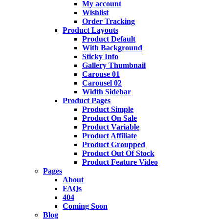
My account
Wishlist
Order Tracking
Product Layouts
Product Default
With Background
Sticky Info
Gallery Thumbnail
Carouse 01
Carousel 02
Width Sidebar
Product Pages
Product Simple
Product On Sale
Product Variable
Product Affiliate
Product Groupped
Product Out Of Stock
Product Feature Video
Pages
About
FAQs
404
Coming Soon
Blog