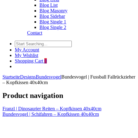
Blog List
Blog Masonry
Blog Sidebar
Blog Single 1
Blog Single 2
Contact
My Account
My Wishlist
Shopping Cart
0
Startseite
Designs
Bundesvogel
Bundesvogel | Fussball Fallrückzieher
– Kopfkissen 40x40cm
Product navigation
Franzl | Dinosaurier Reiten – Kopfkissen 40x40cm
Bundesvogel | Schifahren – Kopfkissen 40x40cm
Click to enlarge