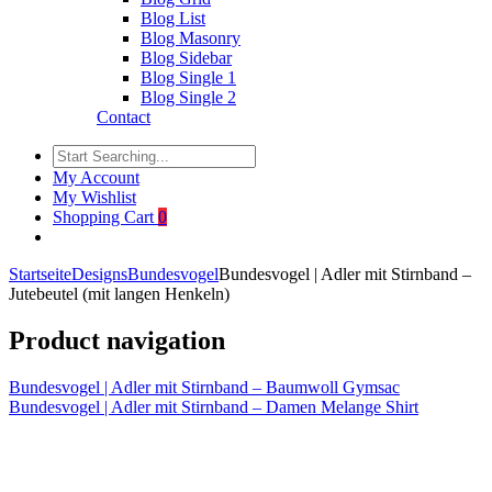
Blog List
Blog Masonry
Blog Sidebar
Blog Single 1
Blog Single 2
Contact
My Account
My Wishlist
Shopping Cart
0
Startseite
Designs
Bundesvogel
Bundesvogel | Adler mit Stirnband –
Jutebeutel (mit langen Henkeln)
Product navigation
Bundesvogel | Adler mit Stirnband – Baumwoll Gymsac
Bundesvogel | Adler mit Stirnband – Damen Melange Shirt
Click to enlarge