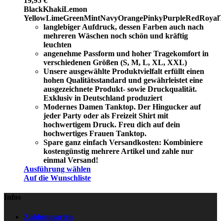
19,95
€
Black
Khaki
Lemon
Yellow
LimeGreen
Mint
Navy
Orange
Pinky
Purple
Red
Royal
langlebiger Aufdruck, dessen Farben auch nach
mehreren Wäschen noch schön und kräftig
leuchten
angenehme Passform und hoher Tragekomfort in
verschiedenen Größen (S, M, L, XL, XXL)
Unsere ausgewählte Produktvielfalt erfüllt einen
hohen Qualitätsstandard und gewährleistet eine
ausgezeichnete Produkt- sowie Druckqualität.
Exklusiv in Deutschland produziert
Modernes Damen Tanktop. Der Hingucker auf
jeder Party oder als Freizeit Shirt mit
hochwertigem Druck. Freu dich auf dein
hochwertiges Frauen Tanktop.
Spare ganz einfach Versandkosten: Kombiniere
kostengünstig mehrere Artikel und zahle nur
einmal Versand!
Ausführung wählen
Auf die Wunschliste
Infos
Zahlungsarten