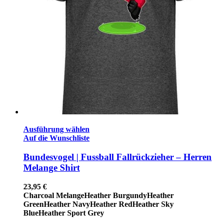
Ausführung wählen
Auf die Wunschliste
Bundesvogel | Fussball Fallrückzieher – Herren
Melange Shirt
23,95
€
Charcoal Melange
Heather Burgundy
Heather
Green
Heather Navy
Heather Red
Heather Sky
Blue
Heather Sport Grey