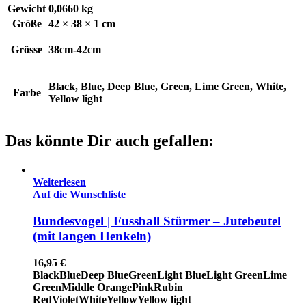
Gewicht
0,0660 kg
Größe
42 × 38 × 1 cm
Grösse
38cm-42cm
Black, Blue, Deep Blue, Green, Lime Green, White,
Farbe
Yellow light
Das könnte Dir auch gefallen:
Weiterlesen
Auf die Wunschliste
Bundesvogel | Fussball Stürmer – Jutebeutel
(mit langen Henkeln)
16,95
€
Black
Blue
Deep Blue
Green
Light Blue
Light Green
Lime
Green
Middle Orange
Pink
Rubin
Red
Violet
White
Yellow
Yellow light