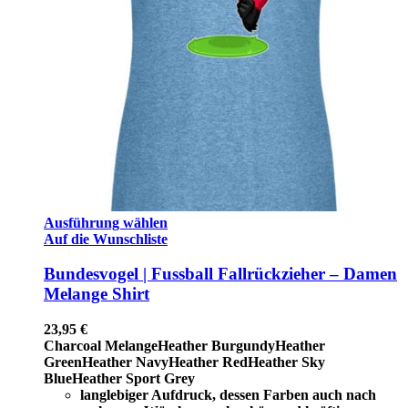
Ausführung wählen
Auf die Wunschliste
Bundesvogel | Fussball Fallrückzieher – Damen
Melange Shirt
23,95
€
Charcoal Melange
Heather Burgundy
Heather
Green
Heather Navy
Heather Red
Heather Sky
Blue
Heather Sport Grey
langlebiger Aufdruck, dessen Farben auch nach