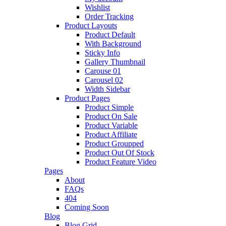
Wishlist
Order Tracking
Product Layouts
Product Default
With Background
Sticky Info
Gallery Thumbnail
Carouse 01
Carousel 02
Width Sidebar
Product Pages
Product Simple
Product On Sale
Product Variable
Product Affiliate
Product Groupped
Product Out Of Stock
Product Feature Video
Pages
About
FAQs
404
Coming Soon
Blog
Blog Grid