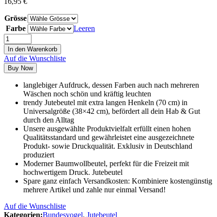
16,95
€
Grösse
Farbe
Leeren
In den Warenkorb
Auf die Wunschliste
Buy Now
langlebiger Aufdruck, dessen Farben auch nach mehreren
Wäschen noch schön und kräftig leuchten
trendy Jutebeutel mit extra langen Henkeln (70 cm) in
Universalgröße (38×42 cm), befördert all dein Hab & Gut
durch den Alltag
Unsere ausgewählte Produktvielfalt erfüllt einen hohen
Qualitätsstandard und gewährleistet eine ausgezeichnete
Produkt- sowie Druckqualität. Exklusiv in Deutschland
produziert
Moderner Baumwollbeutel, perfekt für die Freizeit mit
hochwertigem Druck. Jutebeutel
Spare ganz einfach Versandkosten: Kombiniere kostengünstig
mehrere Artikel und zahle nur einmal Versand!
Auf die Wunschliste
Kategorien:
Bundesvogel
,
Jutebeutel