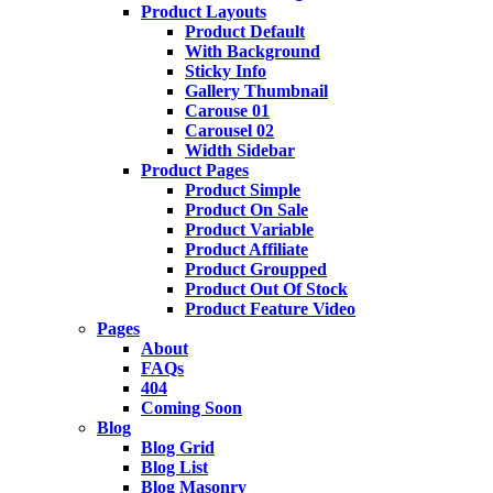
Product Layouts
Product Default
With Background
Sticky Info
Gallery Thumbnail
Carouse 01
Carousel 02
Width Sidebar
Product Pages
Product Simple
Product On Sale
Product Variable
Product Affiliate
Product Groupped
Product Out Of Stock
Product Feature Video
Pages
About
FAQs
404
Coming Soon
Blog
Blog Grid
Blog List
Blog Masonry