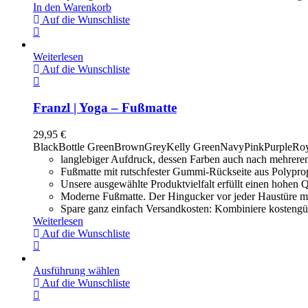
In den Warenkorb
Auf die Wunschliste
Weiterlesen
Auf die Wunschliste
Franzl | Yoga – Fußmatte
29,95
€
Black
Bottle Green
Brown
Grey
Kelly Green
Navy
Pink
Purple
Roy
langlebiger Aufdruck, dessen Farben auch nach mehrere
Fußmatte mit rutschfester Gummi-Rückseite aus Polypro
Unsere ausgewählte Produktvielfalt erfüllt einen hohen Q
Moderne Fußmatte. Der Hingucker vor jeder Haustüre m
Spare ganz einfach Versandkosten: Kombiniere kostengün
Weiterlesen
Auf die Wunschliste
Ausführung wählen
Auf die Wunschliste