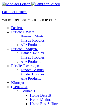
Land der Leiberl
Wir machen Österreich noch fescher
Designs
Für die Hawara
Herren T-Shirts
Unisex Hoodies
Alle Produkte
Für die Gnädigste
Damen T-Shirts
Unisex Hoodies
Alle Produkte
Für die Gschroppn
Kinder T-Shirts
Kinder Hoodies
Alle Produkte
Klumpat
(Demo old)
Column 1
Home Default
Home Minimal
Home Best Selling