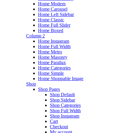
Home Modern
Home Carousel
Home Left Sidebar
Home Classic
Home Full Slider
Home Boxed
Column 2
Home Instagram
Home Full Width
Home Metro
Home Masonry
Home Parallax
Home Categories
Home Simple
Home Shoppable Image
Shop
Shop Pages
Shop Default
Shop Sidebar
Shop Categories
Shop Full Width
Shop Instagram
Cart
Checkout
My account