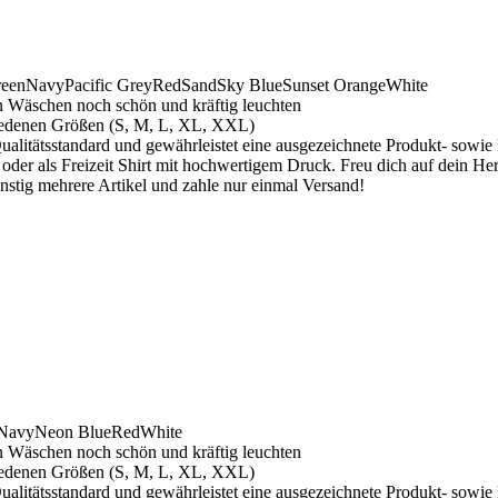
reen
Navy
Pacific Grey
Red
Sand
Sky Blue
Sunset Orange
White
n Wäschen noch schön und kräftig leuchten
iedenen Größen (S, M, L, XL, XXL)
ualitätsstandard und gewährleistet eine ausgezeichnete Produkt- sowie
oder als Freizeit Shirt mit hochwertigem Druck. Freu dich auf dein Her
stig mehrere Artikel und zahle nur einmal Versand!
Navy
Neon Blue
Red
White
n Wäschen noch schön und kräftig leuchten
iedenen Größen (S, M, L, XL, XXL)
ualitätsstandard und gewährleistet eine ausgezeichnete Produkt- sowie