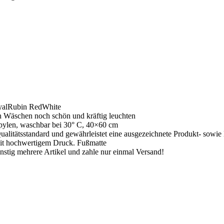
al
Rubin Red
White
n Wäschen noch schön und kräftig leuchten
pylen, waschbar bei 30° C, 40×60 cm
ualitätsstandard und gewährleistet eine ausgezeichnete Produkt- sowie
it hochwertigem Druck. Fußmatte
stig mehrere Artikel und zahle nur einmal Versand!