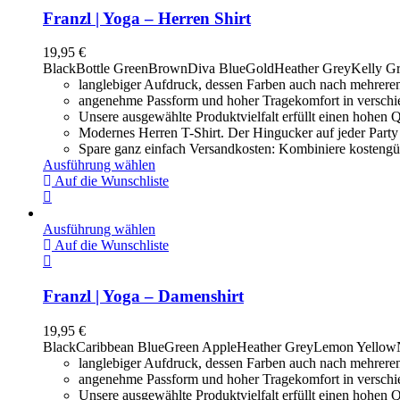
Franzl | Yoga – Herren Shirt
19,95
€
Black
Bottle Green
Brown
Diva Blue
Gold
Heather Grey
Kelly G
langlebiger Aufdruck, dessen Farben auch nach mehrere
angenehme Passform und hoher Tragekomfort in versch
Unsere ausgewählte Produktvielfalt erfüllt einen hohen Q
Modernes Herren T-Shirt. Der Hingucker auf jeder Party 
Spare ganz einfach Versandkosten: Kombiniere kostengün
Ausführung wählen
Auf die Wunschliste
Ausführung wählen
Auf die Wunschliste
Franzl | Yoga – Damenshirt
19,95
€
Black
Caribbean Blue
Green Apple
Heather Grey
Lemon Yellow
langlebiger Aufdruck, dessen Farben auch nach mehrere
angenehme Passform und hoher Tragekomfort in versch
Unsere ausgewählte Produktvielfalt erfüllt einen hohen Q