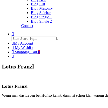
Blog List
Blog Masonry
Blog Sidebar
Blog Single 1
Blog Single 2
Contact
My Account
My Wishlist
Shopping Cart
0
Lotus Franzl
Lotus Franzl
Wenn man das Leben bei Hof so kennt, dann ist schon klar, warum