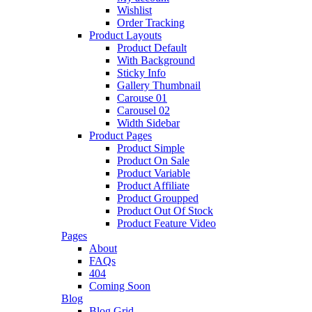
Wishlist
Order Tracking
Product Layouts
Product Default
With Background
Sticky Info
Gallery Thumbnail
Carouse 01
Carousel 02
Width Sidebar
Product Pages
Product Simple
Product On Sale
Product Variable
Product Affiliate
Product Groupped
Product Out Of Stock
Product Feature Video
Pages
About
FAQs
404
Coming Soon
Blog
Blog Grid